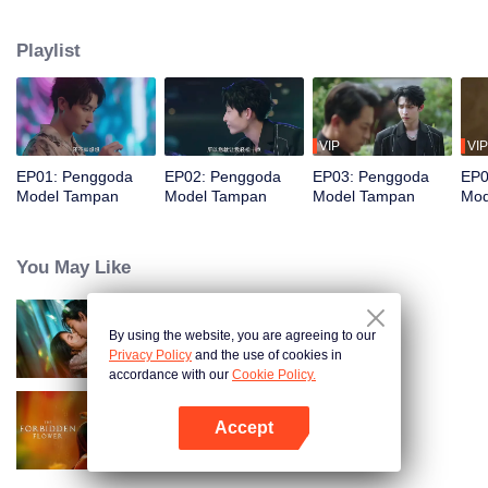
peristiwa yang sengaja diatur, dia bertemu dengan model pria, Pei Zheng.
Keduanya saling memanfaatkan, namun akhirnya saling jatuh cinta.
Playlist
VIP
VIP
EP01: Penggoda
EP02: Penggoda
EP03: Penggoda
EP0
Model Tampan
Model Tampan
Model Tampan
Mod
You May Like
By using the website, you are agreeing to our
Cinta Dalam Dusta
Privacy Policy
and the use of cookies in
accordance with our
Cookie Policy.
Accept
Bunga Terlarang (English Ver.)
Buka App