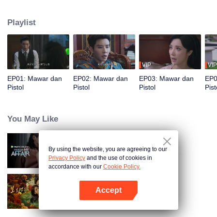
menyangka akan bertemu kembali mantan kekasihnya, Qin Kewen, yang
telah berpisah tiga tahun lalu. Misi Wen Yunong menghadapi rintangan
Playlist
berulang karena Qin Kewen kembali dengan tekad balas dendam, Ia
bertekad untuk mengungkap Wen Yunong sebagai penipu cinta. Meskipun
sikap mereka bertentangan, emosi mereka semakin dalam di setiap
pertemuan.
VIP
VIP
EP01: Mawar dan
EP02: Mawar dan
EP03: Mawar dan
EP0
Pistol
Pistol
Pistol
Pist
You May Like
By using the website, you are agreeing to our
Jangan Salahkan Aku Selingkuh
Privacy Policy
and the use of cookies in
accordance with our
Cookie Policy.
Accept
Terjerat Cinta Terlarang
Buka App