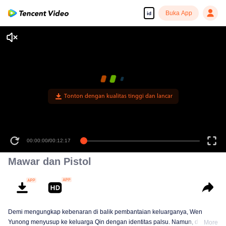
Buka App
id
Tonton dengan kualitas tinggi dan lancar
00:00:00
/
00:12:17
Mawar dan Pistol
Demi mengungkap kebenaran di balik pembantaian keluarganya, Wen
Yunong menyusup ke keluarga Qin dengan identitas palsu. Namun, dia tak
More