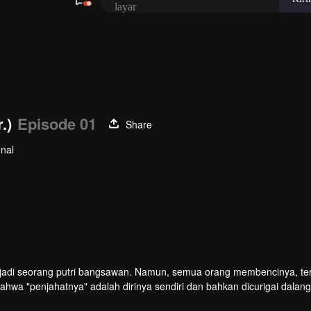
.)
Episode 01
Share
nal
njadi seorang putri bangsawan. Namun, semua orang membencinya, t
bahwa "penjahatnya" adalah dirinya sendiri dan bahkan dicurigai dalang
ari kebenaran.