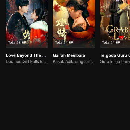
Total 23 EP
Total 24 EP
Total 24 EP
Love Beyond The Curse (Thai Ver.)
Gairah Membara
Tergoda Guru 
Doomed Girl Falls for the Immortal Vampire
Kakak Adik yang saling jatuh cinta? Bisakah mereka bersatu?