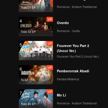
Romance · Kostum Tradisional
Total 21 EP
VIP
4
Overdo
Romance · Cerita
Total 33 EP
VIP
5
Fourever You Part 2
(Uncut Ver.)
Total 25 EP
Fourever You Part 2 (Uncut Ver.)
VIP
6
Pemberontak Abadi
Fantasi Misterius
To EP 152
VIP
7
Mo Li
Romance · Kostum Tradisional
Total 40 EP