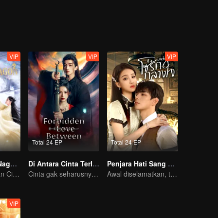
VIP
VIP
VIP
Total 24 EP
Total 24 EP
Kekasih Sang Naga (English Ver.)
Di Antara Cinta Terlarang
Penjara Hati Sang Jenderal (Thai Ver.)
Empat Kehidupan Cinta
Cinta gak seharusnya ada antara mereka
Awal diselamatkan, tetapi hanya untuk di kurung?
VIP