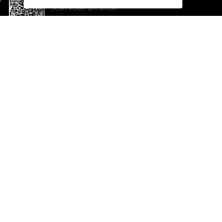
Scan kode QR untuk
mengunduh sekarang!
Bantuan dan Umpan Balik
Te
Saran
Ka
Ik
Al
ted.