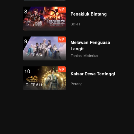
VIP
8
Penakluk Bintang
Sci-Fi
To EP 235
VIP
9
Melawan Penguasa
Langit
To EP 534
Fantasi Misterius
VIP
10
Kaisar Dewa Tertinggi
Perang
To EP 611