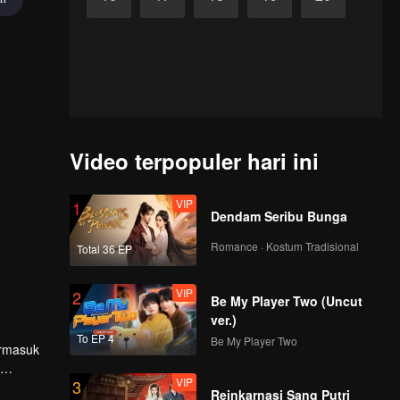
Video terpopuler hari ini
VIP
1
Dendam Seribu Bunga
Romance · Kostum Tradisional
Total 36 EP
VIP
2
Be My Player Two (Uncut
ver.)
To EP 4
Be My Player Two
ermasuk
VIP
3
Reinkarnasi Sang Putri