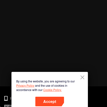
By using the website, you are agreeing to our
Privacy Policy
and the use of cookies in
accordance with our
Cookie Policy.
Phone
Accept
n