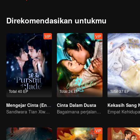
Direkomendasikan untukmu
VIP
VIP
Total 40 EP
Total 24 EP
Total 37 EP
Mengejar Cinta (English Ver.)
Cinta Dalam Dusta
Sandiwara Tian Xiwei dan Zhang Linghe berubah jadi cinta
Bagaimana perjalana pelukis misterius balas dendam?
VIP