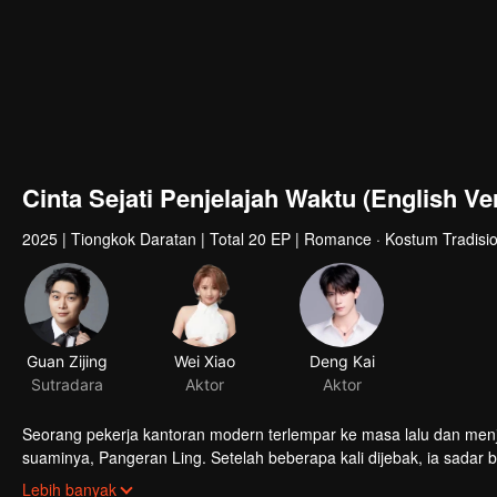
Cinta Sejati Penjelajah Waktu (English Ver
2025
|
Tiongkok Daratan
|
Total 20 EP
|
Romance · Kostum Tradisio
Guan Zijing
Wei Xiao
Deng Kai
Sutradara
Aktor
Aktor
Seorang pekerja kantoran modern terlempar ke masa lalu dan me
suaminya, Pangeran Ling. Setelah beberapa kali dijebak, ia sadar 
kematian ibu Pangeran Ling! Bersama sang pangeran, ia pun menc
Lebih banyak