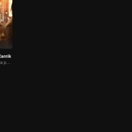
Cantik
Guru ini ga hanya pandai mengajar, tapi pandai menggoda juga loh~