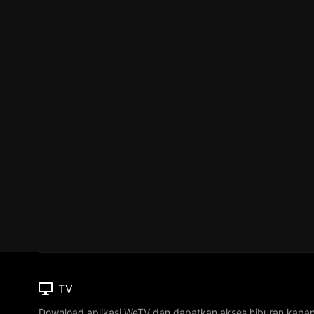
TV
Download aplikasi WeTV dan dapatkan akses hiburan kapa