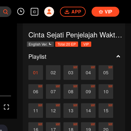
APP
VIP
ID
Cinta Sejati Penjelajah Waktu (English Ver.)
English Ver.
Total 20 EP
VIP
Playlist
VIP
VIP
VIP
01
02
03
04
05
VIP
VIP
VIP
VIP
VIP
06
07
08
09
10
VIP
VIP
VIP
VIP
VIP
11
12
13
14
15
VIP
VIP
VIP
VIP
VIP
16
17
18
19
20