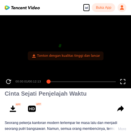
Buka App
id
Tonton dengan kualitas tinggi dan lancar
00:00:01
/
00:12:13
Cinta Sejati Penjelajah Waktu
Seorang pekerja kantoran modern terlempar ke masa lalu dan menjadi
seorang putri bangsawan. Namun, semua orang membencinya, termasuk
More