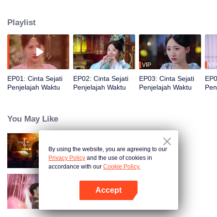
suaminya, Pangeran Ling. Setelah beberapa kali dijebak, ia sadar bahwa
"penjahatnya" adalah dirinya sendiri dan bahkan dicurigai dalang kematian
Playlist
ibu Pangeran Ling! Bersama sang pangeran, ia pun mencari kebenaran.
VIP
VIP
EP01: Cinta Sejati
EP02: Cinta Sejati
EP03: Cinta Sejati
EP0
Penjelajah Waktu
Penjelajah Waktu
Penjelajah Waktu
Pen
You May Like
By using the website, you are agreeing to our
Terjebak Kamu
Privacy Policy
and the use of cookies in
accordance with our
Cookie Policy.
Accept
Istri Pura-Pura
Buka App