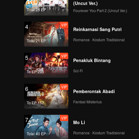
a
(Uncut Ver.)
kakak
Total 25 EP
Fourever You Part 2 (Uncut Ver.)
VIP
4
Reinkarnasi Sang Putri
Romance · Kostum Tradisional
Total 21 EP
VIP
5
Penakluk Bintang
Sci-Fi
To EP 235
VIP
6
Pemberontak Abadi
Fantasi Misterius
To EP 152
VIP
7
Mo Li
Romance · Kostum Tradisional
Total 40 EP