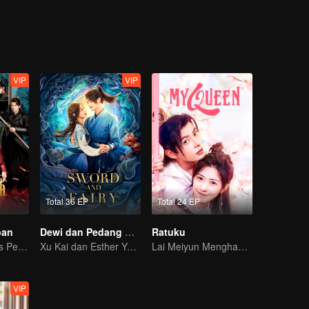
kedua Gu Ziqian yang baik hati dan selalu menemani Xiaowan. Tampakny
n antara kakak dengan adik. Namun, di tengah kedekatan dengan dua 
keluarga yang paling menyebalkan, Gu Yanxi.
VIP
VIP
Total 36 EP
Total 24 EP
pan
Dewi dan Pedang Kesatria
Ratuku
Perjalanan Gadis Penjelajah Waktu Memikat 4 Detektif Tampan
Xu Kai dan Esther Yu terjebak takdir percintaan dan reinkarnasi
Lai Meiyun Menghadapi Pria Sombong Berwajah Dua
VIP