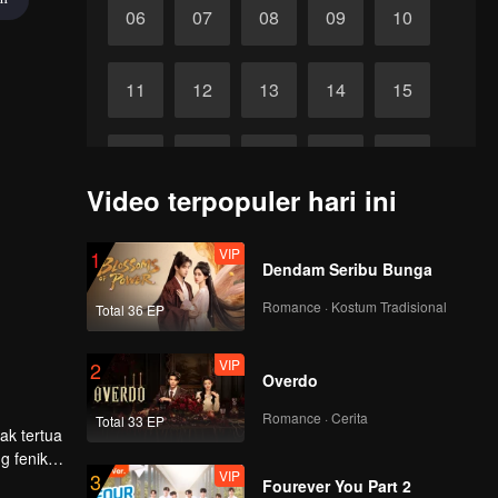
06
07
08
09
10
11
12
13
14
15
16
17
18
19
20
Video terpopuler hari ini
21
22
23
24
25
VIP
1
Dendam Seribu Bunga
26
27
28
29
30
Romance · Kostum Tradisional
Total 36 EP
VIP
2
Overdo
Romance · Cerita
Total 33 EP
ak tertua
g feniks
VIP
3
ng saling
Fourever You Part 2