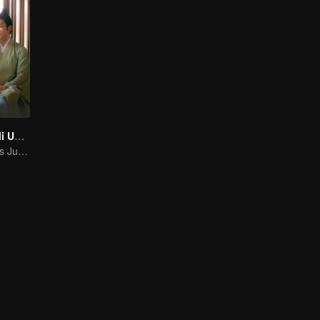
Terlahir Kembali Untukmu
Kisah Legendaris Ju Jingyi dan Joseph Zeng