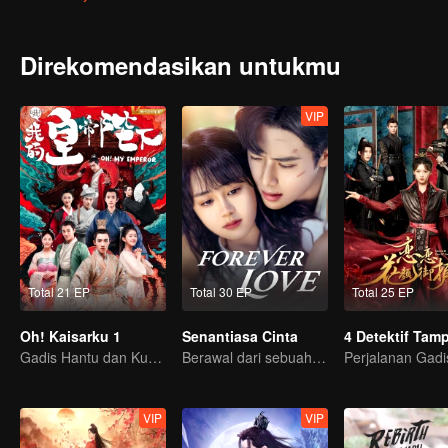
bertengkar. Meski jalan hidup terasa sulit, beruntung ada kakak 
kepedulian kakak kedua pada Xiaowan lebih dari sekadar perhatia
angkatnya, Xiaowan mendapati ia makin jatuh cinta pada anggota 
Direkomendasikan untukmu
VIP
Total 21 EP
Total 30 EP
Total 25 EP
Oh! Kaisarku 1
Senantiasa Cinta
4 Detektif Tam
Gadis Hantu dan Kuda Selamatkan Kaisar yang berwajah dingin
Berawal dari sebuah ciuman
VIP
VIP