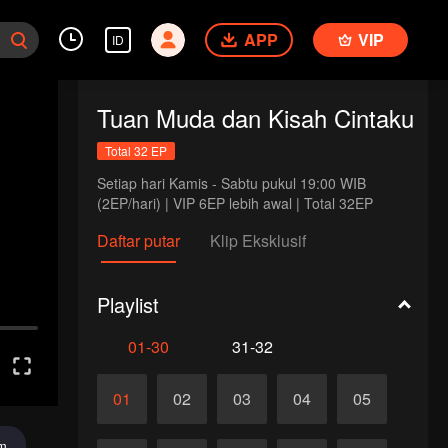
APP
VIP
ID
Tuan Muda dan Kisah Cintaku
Total 32 EP
Setiap hari Kamis - Sabtu pukul 19:00 WIB 
(2EP/hari) | VIP 6EP lebih awal | Total 32EP
Daftar putar
Klip Eksklusif
Playlist
01-30
31-32
01
02
03
04
05