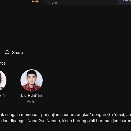
Share
nce
tak sengaja membuat "perjanjian saudara angkat" dengan Gu Yanxi, an
u dan dipanggil Nona Gu. Namun, kisah burung pipit berubah jadi burun
, Xiaowan hanya melihat intrik tipu muslihat dan anggota keluarga ya