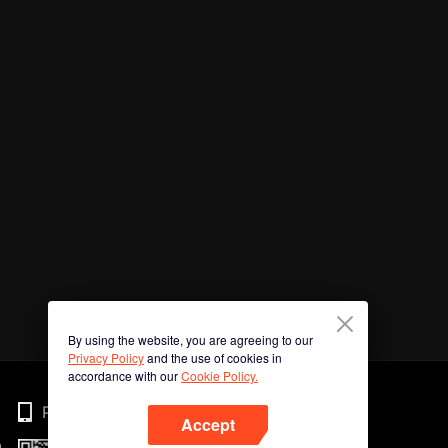
By using the website, you are agreeing to our
Privacy Policy
and the use of cookies in
accordance with our
Cookie Policy.
Phone
Accept
n