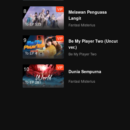
VIP
8
Melawan Penguasa
Langit
To EP 533
Fantasi Misterius
VIP
9
Be My Player Two (Uncut
ver.)
To EP 4
Be My Player Two
VIP
10
Dunia Sempurna
Fantasi Misterius
To EP 281