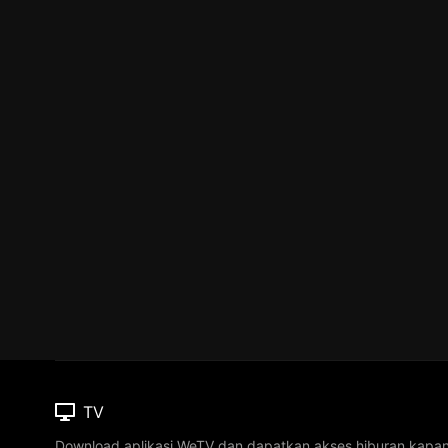
TV
Download aplikasi WeTV dan dapatkan akses hiburan kapa