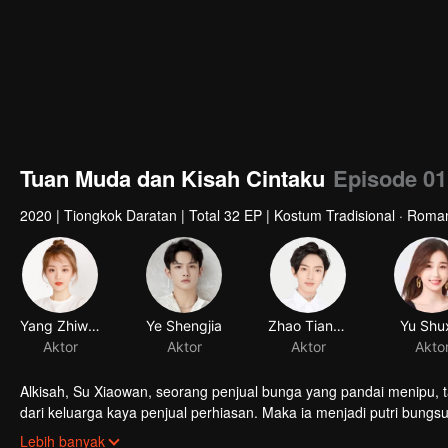
Tuan Muda dan Kisah Cintaku
Episode 01
2020
|
Tiongkok Daratan
|
Total 32 EP
|
Kostum Tradisional · Roma
Alkisah, Su Xiaowan, seorang penjual bunga yang pandai menipu, 
dari keluarga kaya penjual perhiasan. Maka ia menjadi putri bungs
tak seindah yang dibayangkan Su Xiaowan. Di keluarga "saudaranya"
Lebih banyak