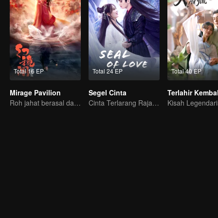
Total 16 EP
Total 24 EP
Total 40 EP
Mirage Pavilion
Segel Cinta
Roh jahat berasal dari pikiran yang salah
Cinta Terlarang Raja Iblis dan Penguasa Siluman