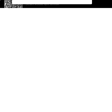
Scan kode QR untuk
mengunduh sekarang!
Bantuan dan Umpan Balik
Te
Saran
Ka
Ik
Al
ted.