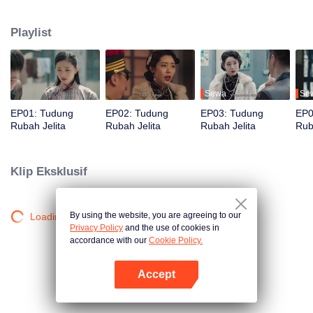
Su Daji berpura-pura membantu Yang Wanqiu, tetapi sebenarnya, dia diam-
diam menyedot energinya dan menggunakannya untuk merebut hati Qiqiao
Playlist
Linglong. Jiang Tianshi datang untuk menyelamatkan, tetapi terluka oleh Su
Daji. Pada saat kritis, Yang Wanqiu membangkitkan jiwanya dan membuat
pilihan.
Sewa
Se
EP01: Tudung
EP02: Tudung
EP03: Tudung
EP0
Rubah Jelita
Rubah Jelita
Rubah Jelita
Rub
Klip Eksklusif
By using the website, you are agreeing to our
Loading…
Privacy Policy
and the use of cookies in
accordance with our
Cookie Policy.
Accept
Buka App