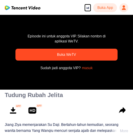
Buka App
id
Episode ini untuk anggota VIP. Silakan nonton di
aplikasi WeTV.
Buka WeTV
pay limit
Sudah jadi anggota VIP?
masuk
Kode kesalahan: 70013083.-1-c1c1e090144742321bcfb24a17fa459b
00:00:00
/
00:00:00
Tudung Rubah Jelita
Jiang Ziya memenjarakan Su Daji. Bertahun-tahun kemudian, seorang
wanita bernama Yang Wanqiu mencuri senjata ajaib dan melepaskan Daji.
More