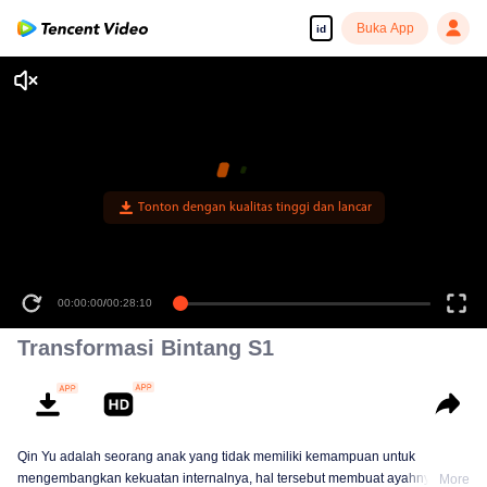
Buka App
id
Tonton dengan kualitas tinggi dan lancar
00:00:00
/
00:28:10
Transformasi Bintang S1
Qin Yu adalah seorang anak yang tidak memiliki kemampuan untuk
mengembangkan kekuatan internalnya, hal tersebut membuat ayahnya
More