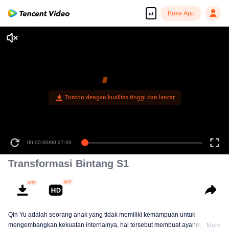
Buka App
id
Tonton dengan kualitas tinggi dan lancar
00:00:00
/
00:27:09
Transformasi Bintang S1
Qin Yu adalah seorang anak yang tidak memiliki kemampuan untuk
mengembangkan kekuatan internalnya, hal tersebut membuat ayahnya
More