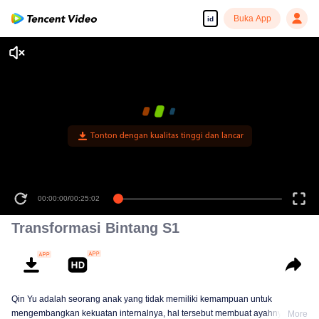
Buka App
id
Tonton dengan kualitas tinggi dan lancar
00:00:00
/
00:25:02
Transformasi Bintang S1
Qin Yu adalah seorang anak yang tidak memiliki kemampuan untuk
mengembangkan kekuatan internalnya, hal tersebut membuat ayahnya
More