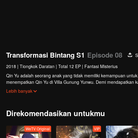
Transformasi Bintang S1
Episode 08
S
2018
|
Tiongkok Daratan
|
Total 12 EP
|
Fantasi Misterius
Qin Yu adalah seorang anak yang tidak memiliki kemampuan untu
menempatkan Qin Yu di Villa Gunung Yunwu. Demi mendapatkan kasi
keras di bawah bimbingan gurunya, Zhao Yunxing. Suatu ketika jat
Lebih banyak
masuk ke tubuh Qin Yu dan menyatu dengannya yang membuat kult
mendapatkan bintang tersebut?
Direkomendasikan untukmu
WeTV Original
VIP