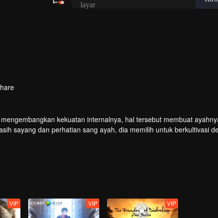
hare
k mengembangkan kekuatan internalnya, hal tersebut membuat ayahny
h sayang dan perhatian sang ayah, dia memilih untuk berkultivasi 
uhlah sebuah bintang yang menyerupai air mata, bintang tersebut kem
ivasi Qin Yu berkembang dengan pesat. Bagaimanakah nasib Qin Yu 
VIP
VIP
VIP