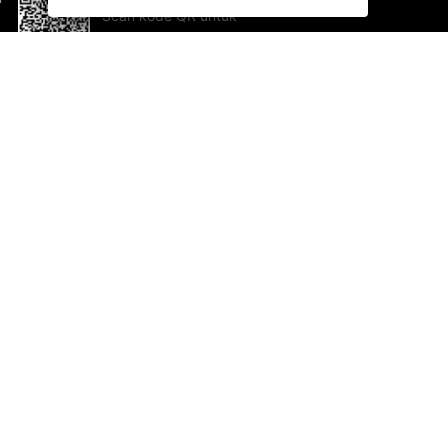
Scan kode QR untuk
mengunduh sekarang!
Bantuan dan Umpan Balik
Te
Saran
Ka
Ik
Al
ted.