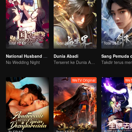
Total 12 EP
Total 26 EP
Total 26 EP
National Husband Bring Home SS1
Dunia Abadi
No Wedding Night
Terseret ke Dunia Abadi, gimana nasib Xiao Chen?
WeTV Original
WeT
To EP 62
Total 12 EP
Total 12 EP