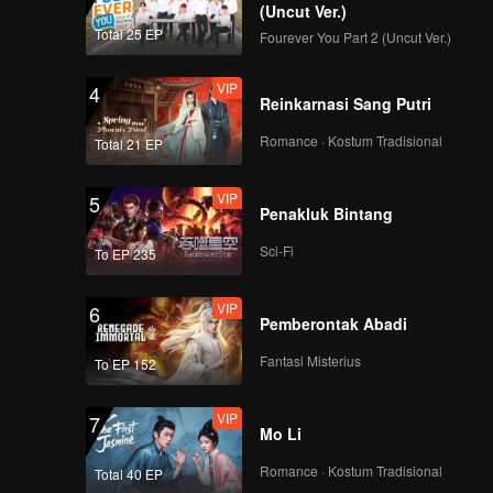
(Uncut Ver.)
Total 25 EP
Fourever You Part 2 (Uncut Ver.)
VIP
4
Reinkarnasi Sang Putri
Romance · Kostum Tradisional
Total 21 EP
VIP
5
Penakluk Bintang
Sci-Fi
To EP 235
VIP
6
Pemberontak Abadi
Fantasi Misterius
To EP 152
VIP
7
Mo Li
Romance · Kostum Tradisional
Total 40 EP