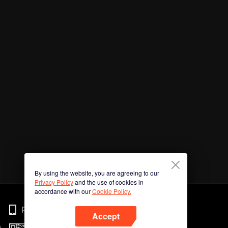
By using the website, you are agreeing to our
Privacy Policy
and the use of cookies in
accordance with our
Cookie Policy.
Phone
Accept
n