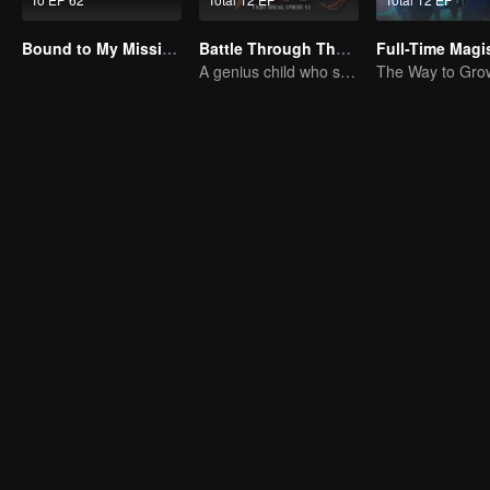
Bound to My Missing Wife
Battle Through The Heavens
A genius child who suddenly loses all his powers