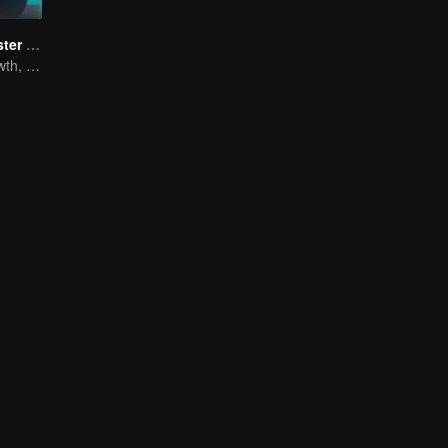
Full-Time Magister SS1
The Way to Growth, Encouragement and Self-improvement