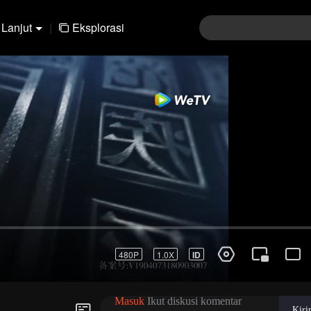
Lanjut
|
Eksplorasi