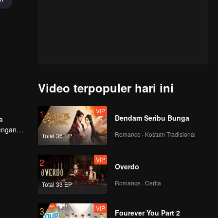
Video terpopuler hari ini
VIP
1
Dendam Seribu Bunga
a
dengan
Romance · Kostum Tradisional
Total 36 EP
udian
setelah
VIP
2
Overdo
Romance · Cerita
Total 33 EP
VIP
3
Fourever You Part 2