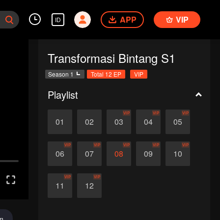
APP
VIP
ID
Transformasi Bintang S1
Season 1
Total 12 EP
VIP
Playlist
VIP
VIP
VIP
01
02
03
04
05
VIP
VIP
VIP
VIP
VIP
06
07
08
09
10
VIP
VIP
11
12