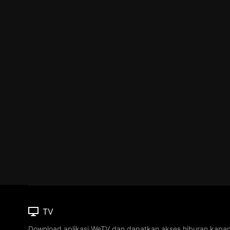
TV
Download aplikasi WeTV dan dapatkan akses hiburan kapa