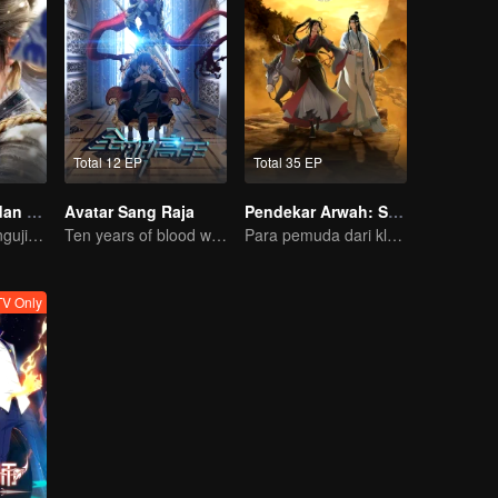
Total 12 EP
Total 35 EP
Sang Pemuda dan Pedang Takdir
Avatar Sang Raja
Pendekar Arwah: S1 - S3
Takdir terus mengujinya, bagaimana cara dia bertahan?
Ten years of blood writing esports brilliant
Para pemuda dari klan pembudidaya, bersatu melawan kejahatan demi kedamaian bersama
V Only