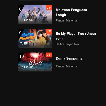
VIP
8
Melawan Penguasa
Langit
To EP 533
Fantasi Misterius
VIP
9
Be My Player Two (Uncut
ver.)
To EP 4
Be My Player Two
VIP
10
Dunia Sempurna
Fantasi Misterius
To EP 281