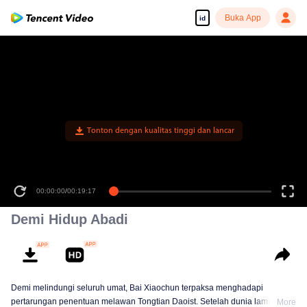
Buka App
id
Tonton dengan kualitas tinggi dan lancar
00:00:00
/
00:19:17
Demi Hidup Abadi
Demi melindungi seluruh umat, Bai Xiaochun terpaksa menghadapi
pertarungan penentuan melawan Tongtian Daoist. Setelah dunia lama
More