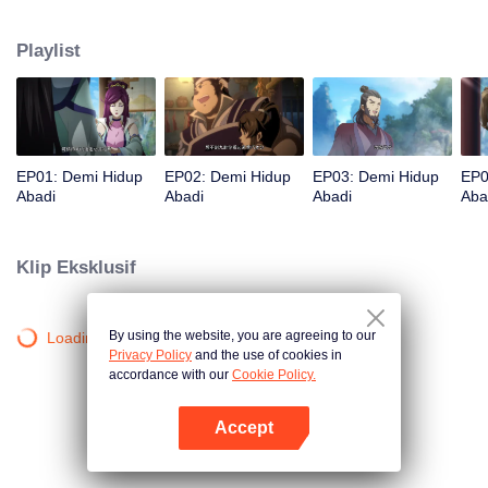
hancur, ia bersama yang lain terdampar di Benua Abadi di luar langit. Di
tempat baru ini, Bai Xiaochun harus menghadapi tantangan yang jauh lebih
Playlist
berat serta musuh-musuh yang jauh lebih kuat.
EP01: Demi Hidup
EP02: Demi Hidup
EP03: Demi Hidup
EP0
Abadi
Abadi
Abadi
Aba
Klip Eksklusif
By using the website, you are agreeing to our
Loading…
Privacy Policy
and the use of cookies in
accordance with our
Cookie Policy.
Accept
Buka App