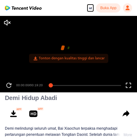
Buka App
id
Tonton dengan kualitas tinggi dan lancar
00:00:00
/
00:19:20
Demi Hidup Abadi
Demi melindungi seluruh umat, Bai Xiaochun terpaksa menghadapi
pertarungan penentuan melawan Tongtian Daoist. Setelah dunia lama
More