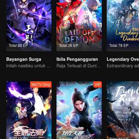
Total 26 EP
Total 26 EP
Total 78 EP
Bayangan Surga
Iblis Pengangguran
Legendary Ove
Inilah nasibku untuk mengusir roh jahat dan iblis!
Raja Terkuat di Dunia Iblis Tiba-tiba di PHK?
WeTV Only
VIP
Total 12 EP
Total 40 EP
Total 42 EP