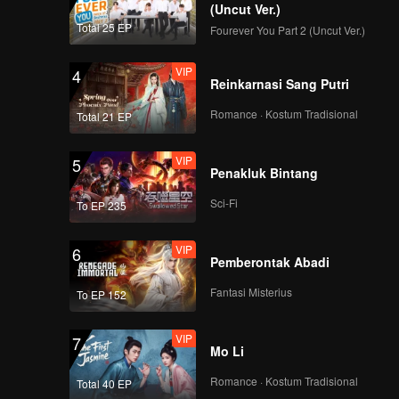
(Uncut Ver.)
Total 25 EP
Fourever You Part 2 (Uncut Ver.)
VIP
4
Reinkarnasi Sang Putri
Romance · Kostum Tradisional
Total 21 EP
VIP
5
Penakluk Bintang
Sci-Fi
To EP 235
VIP
6
Pemberontak Abadi
Fantasi Misterius
To EP 152
VIP
7
Mo Li
Romance · Kostum Tradisional
Total 40 EP