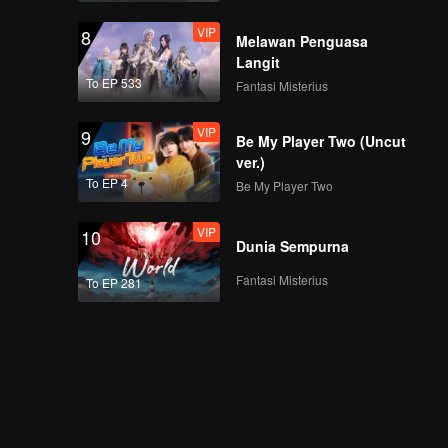
VIP
8
Melawan Penguasa
Langit
To EP 533
Fantasi Misterius
VIP
9
Be My Player Two (Uncut
ver.)
To EP 4
Be My Player Two
VIP
10
Dunia Sempurna
Fantasi Misterius
To EP 281