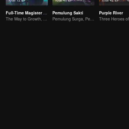
Full-Time Magister SS1
Pemulung Sakti
Purple River
The Way to Growth, Encouragement and Self-improvement
Pemulung Surga, Pembasmi Siluman dan Iblis