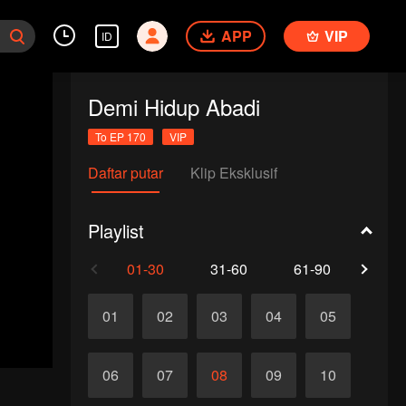
APP
VIP
ID
Demi Hidup Abadi
To EP 170
VIP
Daftar putar
Klip Eksklusif
Playlist
01-30
31-60
61-90
91-1
01
02
03
04
05
06
07
08
09
10