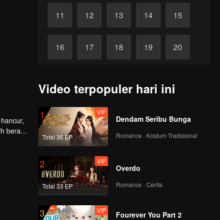
11
12
13
14
15
16
17
18
19
20
21
22
23
24
25
Video terpopuler hari ini
26
27
28
29
30
VIP
1
Dendam Seribu Bunga
 hancur,
ih berat
Romance · Kostum Tradisional
Total 36 EP
VIP
2
Overdo
Romance · Cerita
Total 33 EP
VIP
3
Fourever You Part 2