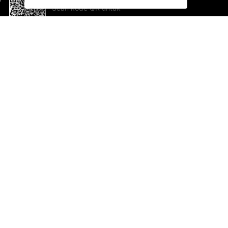
Scan kode QR untuk
mengunduh sekarang!
Bantuan dan Umpan Balik
Te
Saran
Ka
Ik
Al
ted.