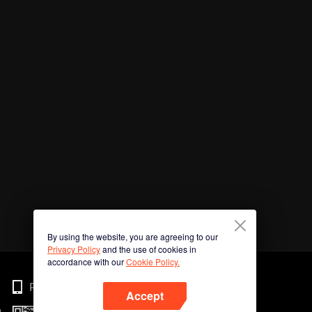
By using the website, you are agreeing to our
Privacy Policy
and the use of cookies in
accordance with our
Cookie Policy.
Phone
Accept
n