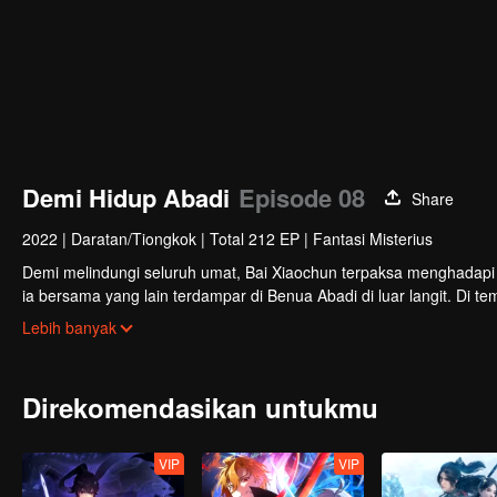
Demi Hidup Abadi
Episode 08
Share
2022
|
Daratan/Tiongkok
|
Total 212 EP
|
Fantasi Misterius
Demi melindungi seluruh umat, Bai Xiaochun terpaksa menghadapi
ia bersama yang lain terdampar di Benua Abadi di luar langit. Di t
serta musuh-musuh yang jauh lebih kuat.
Lebih banyak
Direkomendasikan untukmu
VIP
VIP