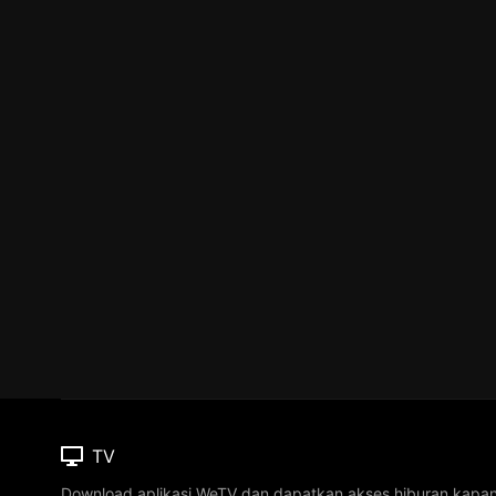
TV
Download aplikasi WeTV dan dapatkan akses hiburan kapa