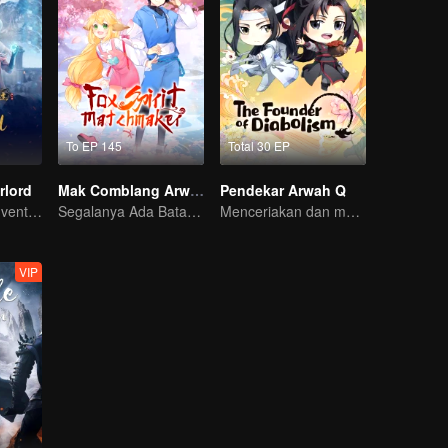
To EP 145
Total 30 EP
rlord
Mak Comblang Arwah Rubah
Pendekar Arwah Q
Extraordinary adventure, a teenager reborn from adversity.
Segalanya Ada Batasnya, Tapi Cinta dan Benci Tak Terbatas
Menceriakan dan menghangatkan hari-harimu.
VIP