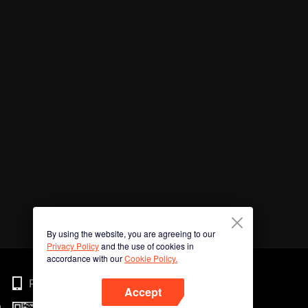
By using the website, you are agreeing to our
Privacy Policy
and the use of cookies in
accordance with our
Cookie Policy.
Phone
Accept
n