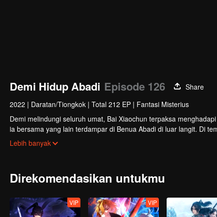
Demi Hidup Abadi
Episode 126
Share
2022
|
Daratan/Tiongkok
|
Total 212 EP
|
Fantasi Misterius
Demi melindungi seluruh umat, Bai Xiaochun terpaksa menghadapi
ia bersama yang lain terdampar di Benua Abadi di luar langit. Di t
serta musuh-musuh yang jauh lebih kuat.
Lebih banyak
Direkomendasikan untukmu
VIP
VIP