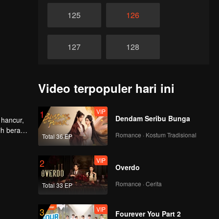
125
126
127
128
129
130
Video terpopuler hari ini
131
132
VIP
1
Dendam Seribu Bunga
 hancur,
ih berat
Romance · Kostum Tradisional
Total 36 EP
133
134
VIP
2
Overdo
135
136
Romance · Cerita
Total 33 EP
137
138
VIP
3
Fourever You Part 2