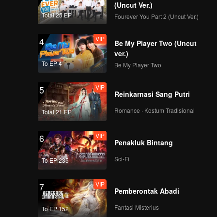
(Uncut Ver.)
Total 25 EP
Fourever You Part 2 (Uncut Ver.)
139
140
VIP
4
Be My Player Two (Uncut
141
142
ver.)
To EP 4
Be My Player Two
143
144
VIP
5
Reinkarnasi Sang Putri
Romance · Kostum Tradisional
145
146
Total 21 EP
VIP
6
Penakluk Bintang
147
148
Sci-Fi
To EP 235
149
150
VIP
7
Pemberontak Abadi
Fantasi Misterius
To EP 152