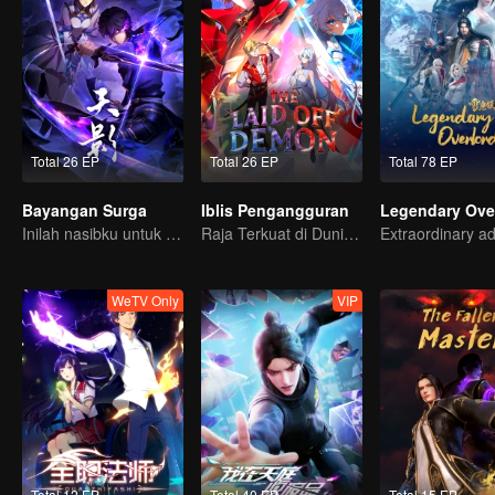
Total 26 EP
Total 26 EP
Total 78 EP
Bayangan Surga
Iblis Pengangguran
Legendary Ove
Inilah nasibku untuk mengusir roh jahat dan iblis!
Raja Terkuat di Dunia Iblis Tiba-tiba di PHK?
WeTV Only
VIP
Total 12 EP
Total 40 EP
Total 15 EP