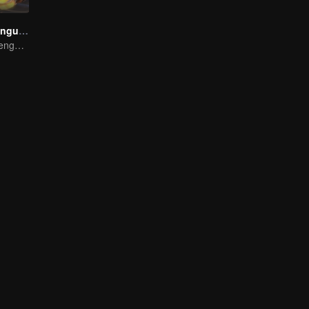
Kehancuran Penguasa
Agen Terbaik: Penguasa Sembilan Alam