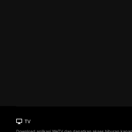
TV
Download aplikasi WeTV dan dapatkan akses hiburan kapa