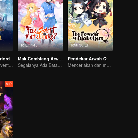
To EP 145
Total 30 EP
rlord
Mak Comblang Arwah Rubah
Pendekar Arwah Q
Extraordinary adventure, a teenager reborn from adversity.
Segalanya Ada Batasnya, Tapi Cinta dan Benci Tak Terbatas
Menceriakan dan menghangatkan hari-harimu.
VIP