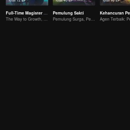
Full-Time Magister SS1
Pemulung Sakti
The Way to Growth, Encouragement and Self-improvement
Pemulung Surga, Pembasmi Siluman dan Iblis