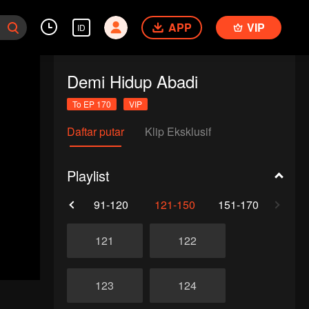
APP
VIP
ID
Demi Hidup Abadi
To EP 170
VIP
Daftar putar
Klip Eksklusif
Playlist
61-90
91-120
121-150
151-170
121
122
123
124