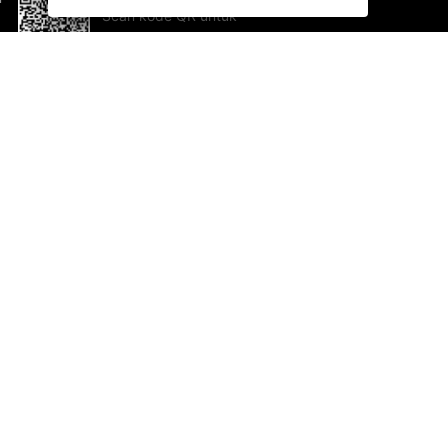
Scan kode QR untuk
mengunduh sekarang!
Bantuan dan Umpan Balik
Te
Saran
Ka
Ik
Al
ted.