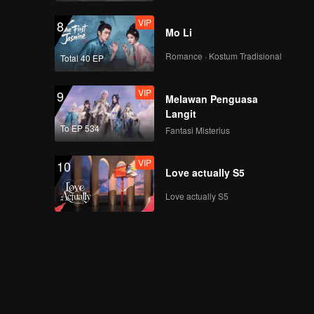
VIP
8
Mo Li
Romance · Kostum Tradisional
Total 40 EP
VIP
9
Melawan Penguasa
Langit
To EP 534
Fantasi Misterius
VIP
10
Love actually S5
Love actually S5