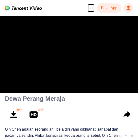
Buka App
id
Dewa Perang Meraja
Qin Chen adalah seorang ahli bela diri yang dikhianati sahabat dan
pacarnya sendiri. Akibat konspirasi kedua orang tersebut, Qin Chen jatuh ke
More