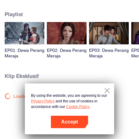
jurang dan wafat. Namun, tiga ratus tahun kemudian, ia reinkarnasi kembali
ke dalam tubuh seorang remaja. Demi mengubah nasibnya dalam
Playlist
kehidupan barunya dan melindungi semua yang ia cintai, Qin Chen mulai
berlatih seni bela diri lagi dengan gigih.
EP01: Dewa Perang
EP02: Dewa Perang
EP03: Dewa Perang
EP0
Meraja
Meraja
Meraja
Mer
Klip Eksklusif
By using the website, you are agreeing to our
Loading…
Privacy Policy
and the use of cookies in
accordance with our
Cookie Policy.
Accept
Buka App