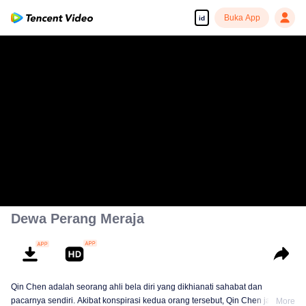
Buka App
id
Dewa Perang Meraja
Qin Chen adalah seorang ahli bela diri yang dikhianati sahabat dan
pacarnya sendiri. Akibat konspirasi kedua orang tersebut, Qin Chen jatuh ke
More