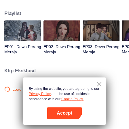
jurang dan wafat. Namun, tiga ratus tahun kemudian, ia reinkarnasi kembali
ke dalam tubuh seorang remaja. Demi mengubah nasibnya dalam
Playlist
kehidupan barunya dan melindungi semua yang ia cintai, Qin Chen mulai
berlatih seni bela diri lagi dengan gigih.
EP01: Dewa Perang
EP02: Dewa Perang
EP03: Dewa Perang
EP0
Meraja
Meraja
Meraja
Mer
Klip Eksklusif
By using the website, you are agreeing to our
Loading…
Privacy Policy
and the use of cookies in
accordance with our
Cookie Policy.
Accept
Buka App