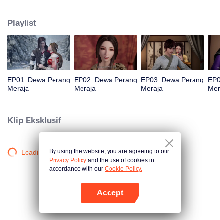
jurang dan wafat. Namun, tiga ratus tahun kemudian, ia reinkarnasi kembali
ke dalam tubuh seorang remaja. Demi mengubah nasibnya dalam
Playlist
kehidupan barunya dan melindungi semua yang ia cintai, Qin Chen mulai
berlatih seni bela diri lagi dengan gigih.
EP01: Dewa Perang
EP02: Dewa Perang
EP03: Dewa Perang
EP0
Meraja
Meraja
Meraja
Mer
Klip Eksklusif
By using the website, you are agreeing to our
Loading…
Privacy Policy
and the use of cookies in
accordance with our
Cookie Policy.
Accept
Buka App