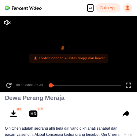
Buka App
id
00:00:00
/
00:07:43
Dewa Perang Meraja
Qin Chen adalah seorang ahli bela diri yang dikhianati sahabat dan
pacarnya sendiri. Akibat konspirasi kedua orang tersebut, Qin Chen jatuh ke
More