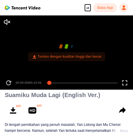
Buka App
id
Tonton dengan kualitas tinggi dan lancar
00:00:00
/
00:10:54
Suamiku Muda Lagi (English Ver.)
Di tengah pernikahan yang penuh masalah, Yan Lidong dan Mu Chenxi
hampir bercerai. Namun, setelah Yan terluka saat menyelamatkan Mu, ia
More