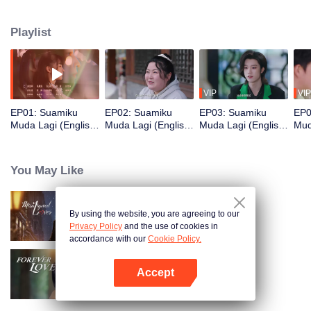
kehilangan sebagian ingatannya. Yang ia tahu usianya 19 tahun. Dalam
proses ini, Mu Chenxi menyadari kesalahannya dan melalui waktu bersama
Playlist
suaminya yang muda, ia menemukan kembali cinta dalam hubungan
mereka.
VIP
VIP
EP01: Suamiku
EP02: Suamiku
EP03: Suamiku
EP0
Muda Lagi (English
Muda Lagi (English
Muda Lagi (English
Mud
Ver.)
Ver.)
Ver.)
Ver.
You May Like
By using the website, you are agreeing to our
Suamiku Muda Lagi
Privacy Policy
and the use of cookies in
accordance with our
Cookie Policy.
Accept
Senantiasa Cinta
Buka App