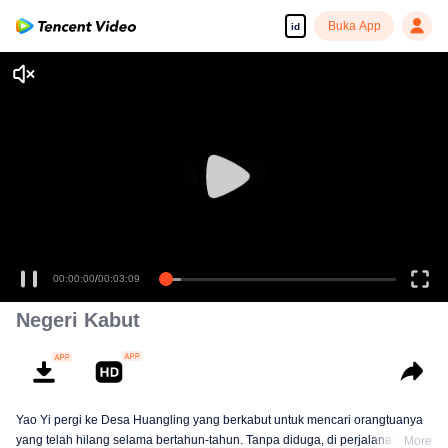
Buka App
id
00:00:00
/
00:03:09
Negeri Kabut
Yao Yi pergi ke Desa Huangling yang berkabut untuk mencari orangtuanya
yang telah hilang selama bertahun-tahun. Tanpa diduga, di perjalanan,
More