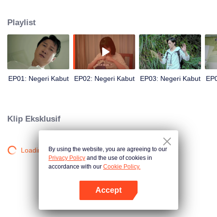
teman-temannya menghilang secara misterius dan pencarian berakhir
gagal. Setelah memasuki Desa Huangling kembali, dia menemukan ada
Playlist
banyak orang yang tinggal di desa itu, dan mereka tampaknya terkait
dengan misteri hilangnya orangtua dan teman-teman Yao Yi.
EP01: Negeri Kabut
EP02: Negeri Kabut
EP03: Negeri Kabut
EP0
Klip Eksklusif
By using the website, you are agreeing to our
Loading…
Privacy Policy
and the use of cookies in
accordance with our
Cookie Policy.
Accept
Buka App