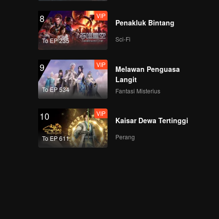
VIP
8
Penakluk Bintang
Sci-Fi
To EP 235
VIP
9
Melawan Penguasa
Langit
To EP 534
Fantasi Misterius
VIP
10
Kaisar Dewa Tertinggi
Perang
To EP 611