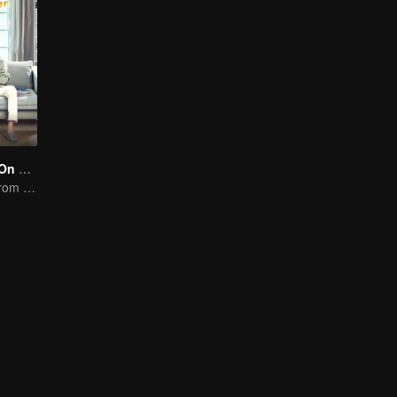
Put Your Head On My Shoulder (Eng Dub)
It was adapted from the same series of novels as "A Love so Beautiful"