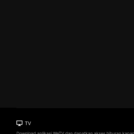
TV
Download aplikasi WeTV dan dapatkan akses hiburan kapa