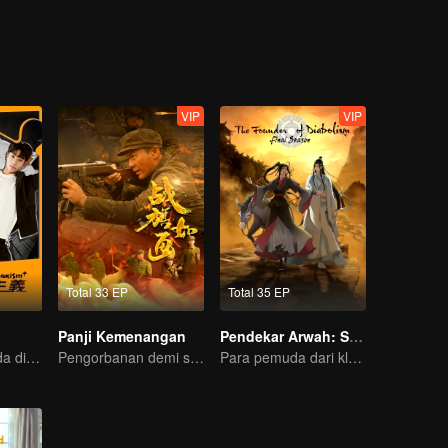
VIP
VIP
Total 33 EP
Total 35 EP
Panji Kemenangan
Pendekar Arwah: S1 - S3
Kehidupan Ganda di Rumah Mewah: Menjadi Tampan
Pengorbanan demi sebuah kemenangan
Para pemuda dari klan pembudidaya, bersatu melawan kejahatan demi kedamaian bersama