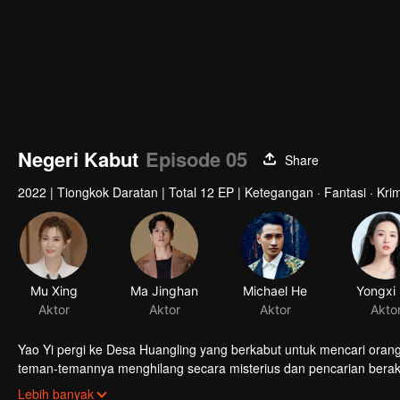
Negeri Kabut
Episode 05
Share
2022
|
Tiongkok Daratan
|
Total 12 EP
|
Ketegangan · Fantasi · Krim
Mu Xing
Ma Jinghan
Michael He
Yongxi 
Aktor
Aktor
Aktor
Akto
Yao Yi pergi ke Desa Huangling yang berkabut untuk mencari orang
teman-temannya menghilang secara misterius dan pencarian bera
banyak orang yang tinggal di desa itu, dan mereka tampaknya terk
Lebih banyak