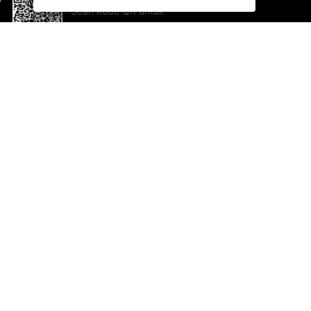
Scan kode QR untuk
mengunduh sekarang!
Bantuan dan Umpan Balik
Te
Saran
Ka
Ik
Al
ted.