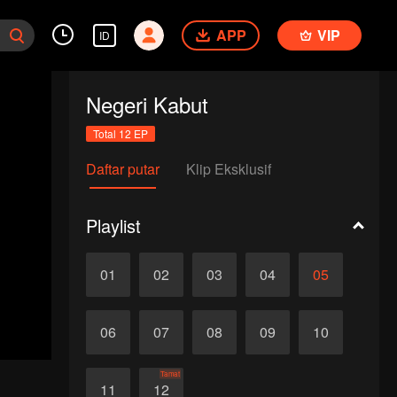
APP
VIP
ID
Negeri Kabut
Total 12 EP
Daftar putar
Klip Eksklusif
Playlist
01
02
03
04
05
06
07
08
09
10
Tamat
11
12