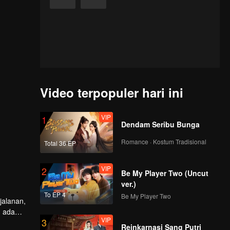
Video terpopuler hari ini
VIP
1
Dendam Seribu Bunga
Romance · Kostum Tradisional
Total 36 EP
VIP
2
Be My Player Two (Uncut
ver.)
To EP 4
Be My Player Two
jalanan,
n ada
VIP
3
Reinkarnasi Sang Putri