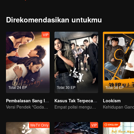
Direkomendasikan untukmu
VIP
Total 24 EP
Total 30 EP
Total 38 EP
Pembalasan Sang Istri
Kasus Tak Terpecahkan
Lookism
Versi Pendek "Godaan Pulang"
Empat polisi mengungkap kebenaran kasus dingin
WeTV Only
VIP