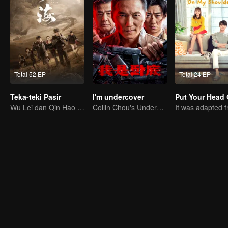
Total 52 EP
Total 24 EP
Teka-teki Pasir
I'm undercover
Wu Lei dan Qin Hao memulai Perjalanan Eksplorasi
Collin Chou's Undercover War