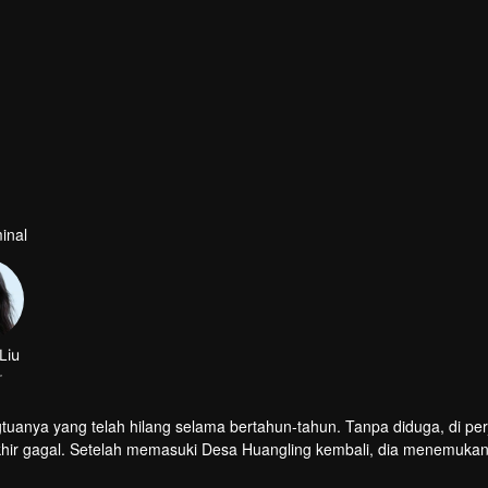
inal
Liu
r
tuanya yang telah hilang selama bertahun-tahun. Tanpa diduga, di per
khir gagal. Setelah memasuki Desa Huangling kembali, dia menemuka
ait dengan misteri hilangnya orangtua dan teman-teman Yao Yi.