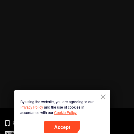
By using the website, you are agreeing to our
Privacy Policy
and the use of cookies in
accordance with our
Cookie Policy.
Phone
Accept
n