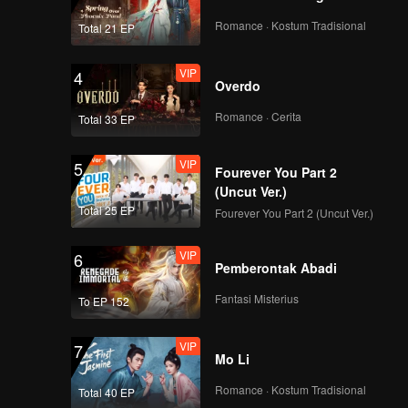
Romance · Kostum Tradisional
Total 21 EP
VIP
4
Overdo
Romance · Cerita
Total 33 EP
VIP
5
Fourever You Part 2
(Uncut Ver.)
Total 25 EP
Fourever You Part 2 (Uncut Ver.)
VIP
6
Pemberontak Abadi
Fantasi Misterius
To EP 152
VIP
7
Mo Li
Romance · Kostum Tradisional
Total 40 EP