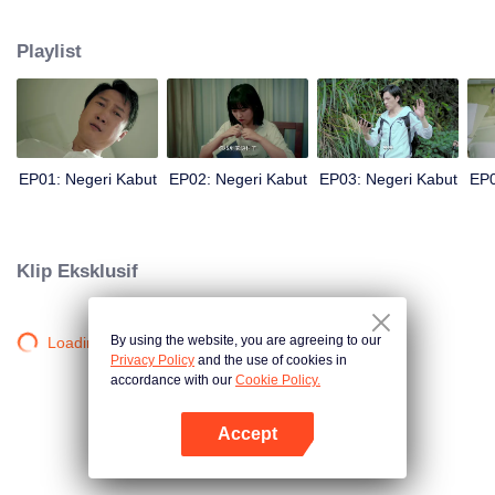
teman-temannya menghilang secara misterius dan pencarian berakhir
gagal. Setelah memasuki Desa Huangling kembali, dia menemukan ada
Playlist
banyak orang yang tinggal di desa itu, dan mereka tampaknya terkait
dengan misteri hilangnya orangtua dan teman-teman Yao Yi.
EP01: Negeri Kabut
EP02: Negeri Kabut
EP03: Negeri Kabut
EP0
Klip Eksklusif
By using the website, you are agreeing to our
Loading…
Privacy Policy
and the use of cookies in
accordance with our
Cookie Policy.
Accept
Buka App