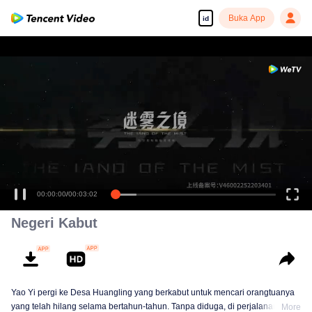
Buka App
id
00:00:00
/
00:03:02
Negeri Kabut
Yao Yi pergi ke Desa Huangling yang berkabut untuk mencari orangtuanya
yang telah hilang selama bertahun-tahun. Tanpa diduga, di perjalanan,
More