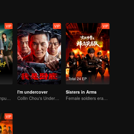
VIP
VIP
VIP
Total 24 EP
I'm undercover
Sisters in Arms
Dikucilkan di kampung halaman, apakah dia bisa kembali mendapatkan kepercayaan?
Collin Chou's Undercover War
Female soldiers eradicating crime
VIP