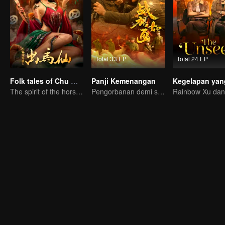
Total 33 EP
Total 24 EP
Folk tales of Chu Maxian
Panji Kemenangan
The spirit of the horse sacrifices a young girl to pray for immortality
Pengorbanan demi sebuah kemenangan