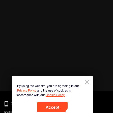
By using the website, you are agreeing to our
Privacy Policy
and the use of cookies in
accordance with our
Cookie Policy.
Phone
Accept
n