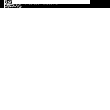
Scan kode QR untuk
mengunduh sekarang!
Bantuan dan Umpan Balik
Te
Saran
Ka
Ik
Al
ted.