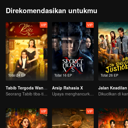
Direkomendasikan untukmu
VIP
VIP
Total 24 EP
Total 16 EP
Total 26 EP
Tabib Tergoda Wanita Cantik (English Ver.)
Arsip Rahasia X
Jalan Keadilan
Seorang Tabib tiba-tiba direbutkan banyak wanita cantik?!
Upaya menghancurkan rencana busuk mata-mata!
VIP
VIP