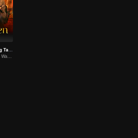
Kegelapan yang Tak Terlihat
Rainbow Xu dan Wang Xiaoyunzi kerja sama untuk mengungkap kasus-kasus misterius di Asia Tenggara!