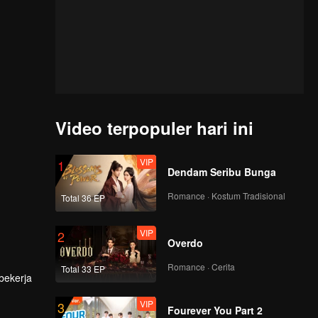
Video terpopuler hari ini
VIP
1
Dendam Seribu Bunga
Romance · Kostum Tradisional
Total 36 EP
VIP
2
Overdo
Romance · Cerita
Total 33 EP
bekerja
VIP
3
Fourever You Part 2