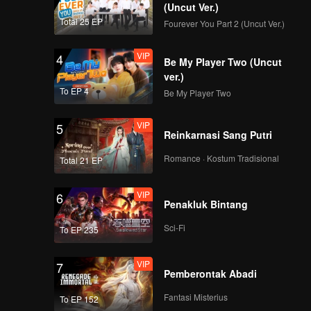
(Uncut Ver.)
Total 25 EP
Fourever You Part 2 (Uncut Ver.)
VIP
4
Be My Player Two (Uncut
ver.)
To EP 4
Be My Player Two
VIP
5
Reinkarnasi Sang Putri
Romance · Kostum Tradisional
Total 21 EP
VIP
6
Penakluk Bintang
Sci-Fi
To EP 235
VIP
7
Pemberontak Abadi
Fantasi Misterius
To EP 152