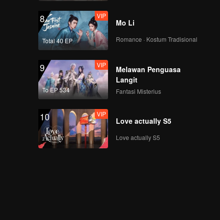
VIP
8
Mo Li
Romance · Kostum Tradisional
Total 40 EP
VIP
9
Melawan Penguasa
Langit
To EP 534
Fantasi Misterius
VIP
10
Love actually S5
Love actually S5