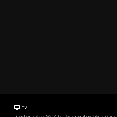
TV
Download aplikasi WeTV dan dapatkan akses hiburan kapa