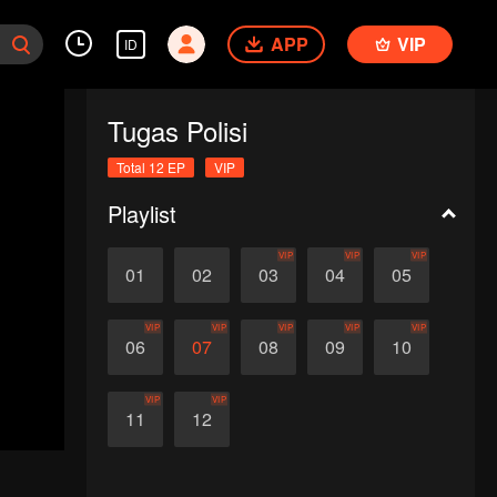
APP
VIP
ID
Tugas Polisi
Total 12 EP
VIP
Playlist
VIP
VIP
VIP
01
02
03
04
05
VIP
VIP
VIP
VIP
VIP
06
07
08
09
10
VIP
VIP
11
12