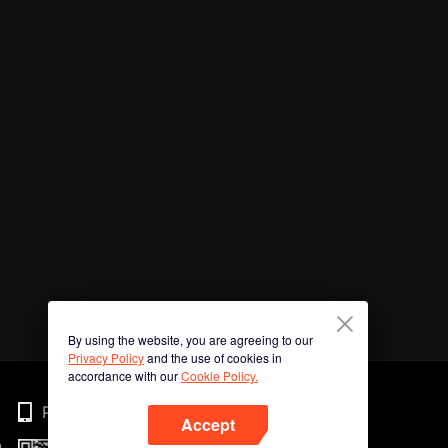
By using the website, you are agreeing to our
Privacy Policy
and the use of cookies in
accordance with our
Cookie Policy.
Phone
Accept
n