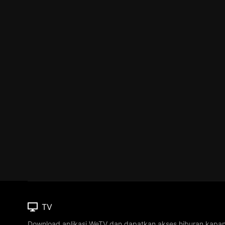
TV
Download aplikasi WeTV dan dapatkan akses hiburan kapa