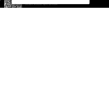
Scan kode QR untuk
mengunduh sekarang!
Bantuan dan Umpan Balik
Te
Saran
Ka
Ik
Al
ted.