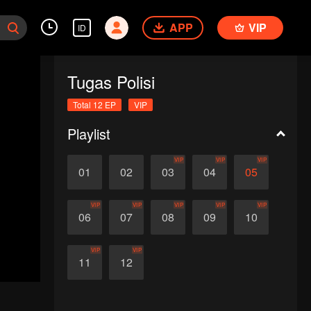
APP
VIP
ID
Tugas Polisi
Total 12 EP
VIP
Playlist
VIP
VIP
VIP
01
02
03
04
05
VIP
VIP
VIP
VIP
VIP
06
07
08
09
10
VIP
VIP
11
12