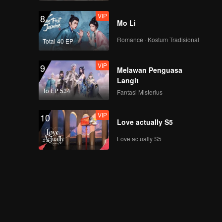
VIP
8
Mo Li
Romance · Kostum Tradisional
Total 40 EP
VIP
9
Melawan Penguasa
Langit
To EP 534
Fantasi Misterius
VIP
10
Love actually S5
Love actually S5