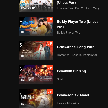
(Uncut Ver.)
Total 25 EP
Fourever You Part 2 (Uncut Ver.)
VIP
4
Be My Player Two (Uncut
ver.)
To EP 4
Be My Player Two
VIP
5
Reinkarnasi Sang Putri
Romance · Kostum Tradisional
Total 21 EP
VIP
6
Penakluk Bintang
Sci-Fi
To EP 235
VIP
7
Pemberontak Abadi
Fantasi Misterius
To EP 152