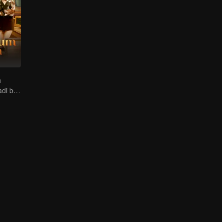
m
Nasib berubah jadi banyak hutang, apa yang harus dia lakukan?