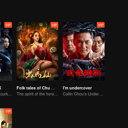
VIP
VIP
VIP
X
Folk tales of Chu Maxian
I'm undercover
Upaya menghancurkan rencana busuk mata-mata!
The spirit of the horse sacrifices a young girl to pray for immortality
Collin Chou's Undercover War
VIP