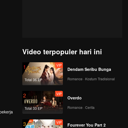
Video terpopuler hari ini
VIP
1
Dendam Seribu Bunga
Romance · Kostum Tradisional
Total 36 EP
VIP
2
Overdo
Romance · Cerita
Total 33 EP
bekerja
VIP
3
Fourever You Part 2