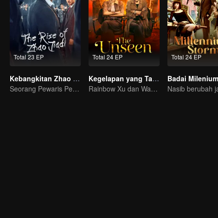
Total 23 EP
Total 24 EP
Total 24 EP
Kebangkitan Zhao Jiadi
Kegelapan yang Tak Terlihat
Badai Mileniu
Seorang Pewaris Pemberontak Ingin Mendominasi Dunia Bisnis!
Rainbow Xu dan Wang Xiaoyunzi kerja sama untuk mengungkap kasus-kasus misterius di Asia Tenggara!