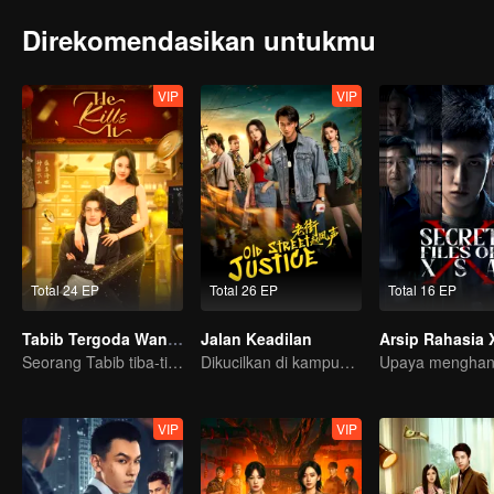
Direkomendasikan untukmu
VIP
VIP
Total 24 EP
Total 26 EP
Total 16 EP
Tabib Tergoda Wanita Cantik (English Ver.)
Jalan Keadilan
Arsip Rahasia 
Seorang Tabib tiba-tiba direbutkan banyak wanita cantik?!
Dikucilkan di kampung halaman, apakah dia bisa kembali mendapatkan kepercayaan?
VIP
VIP