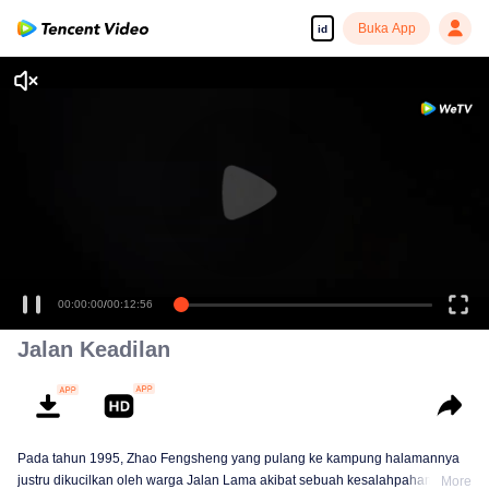
Buka App
id
00:00:00
/
00:12:56
Jalan Keadilan
Pada tahun 1995, Zhao Fengsheng yang pulang ke kampung halamannya
justru dikucilkan oleh warga Jalan Lama akibat sebuah kesalahpahaman.
More