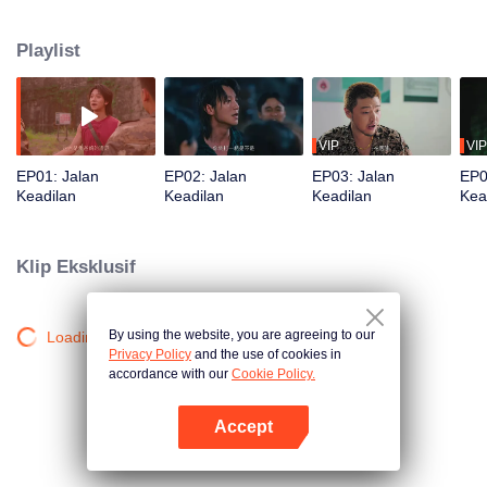
Demi membersihkan namanya, Zhao Fengsheng bersama kelompok yang
dikenal sebagai "4 Biang Kerok Jalan Lama" membongkar konspirasi
Playlist
kejahatan dan kekuatan hitam, meredakan dendam serta konflik lama,
hingga akhirnya berhasil mempertahankan kedamaian tanah kelahiran
mereka.
VIP
VIP
EP01: Jalan
EP02: Jalan
EP03: Jalan
EP0
Keadilan
Keadilan
Keadilan
Kea
Klip Eksklusif
By using the website, you are agreeing to our
Loading…
Privacy Policy
and the use of cookies in
accordance with our
Cookie Policy.
Accept
Buka App