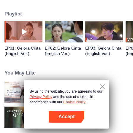
kekalahan terbesar dalam cinta?
Playlist
VIP
VIP
EP01: Gelora Cinta
EP02: Gelora Cinta
EP03: Gelora Cinta
EP0
(English Ver.)
(English Ver.)
(English Ver.)
(Eng
You May Like
By using the website, you are agreeing to our
Gelora Cinta
Privacy Policy
and the use of cookies in
accordance with our
Cookie Policy.
Accept
Senantiasa Cinta
Buka App