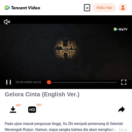
Buka App
id
Tonton dengan kualitas tinggi dan lancar
00:00:00
/
00:44:03
Gelora Cinta (English Ver.)
Pada ujian masuk perguruan tinggi, Xu Zhi menjadi pemenang di Sekolah
Menengah Ruijun. Namun, siapa sangka bahwa dia akan menghadapi
More