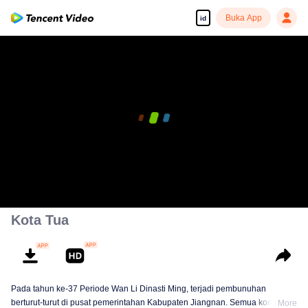
Buka App
id
00:00:00
/
00:54:01
Kota Tua
Pada tahun ke-37 Periode Wan Li Dinasti Ming, terjadi pembunuhan
berturut-turut di pusat pemerintahan Kabupaten Jiangnan. Semua korban
More