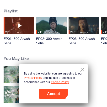
Shen Youzhi, memburu kejahatan, namun diam-diam Zhang Yi adalah
dalang di balik layar dari rencana balas dendam besar. Sebuah jebakan
Playlist
yang dirancang dengan cermat tertutup rapat, dimana setiap pilihan bisa
menentukan nasib hidup atau mati…
VIP
VIP
VIP
VIP
EP01: 300 Arwah
EP02: 300 Arwah
EP03: 300 Arwah
EP0
Setia
Setia
Setia
Set
You May Like
By using the website, you are agreeing to our
Tuan Muda yang Kembali
Privacy Policy
and the use of cookies in
accordance with our
Cookie Policy.
Accept
Returned Master (Thai Ver.)
Buka App