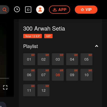
APP
VIP
ID
300 Arwah Setia
Total 12 EP
VIP
Playlist
VIP
VIP
VIP
VIP
VIP
01
02
03
04
05
VIP
VIP
VIP
VIP
VIP
06
07
08
09
10
VIP
VIP
11
12