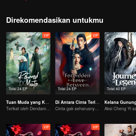
Direkomendasikan untukmu
VIP
VIP
Total 24 EP
Total 24 EP
Total 40 EP
Tuan Muda yang Kembali
Di Antara Cinta Terlarang
Terikat oleh Dendam, Terjalin oleh Takdir
Cinta gak seharusnya ada antara mereka
VIP
VIP