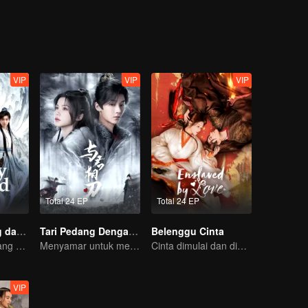
VIP
VIP
VIP
Total 24 EP
Total 24 EP
Kelana Gunung dan Lautan (English Ver.)
Tari Pedang Denganmu
Belenggu Cinta
Aksi Cheng Yi sang pendekar muda
Menyamar untuk membunuh
Cinta dimulai dan diakhiri di istana
VIP