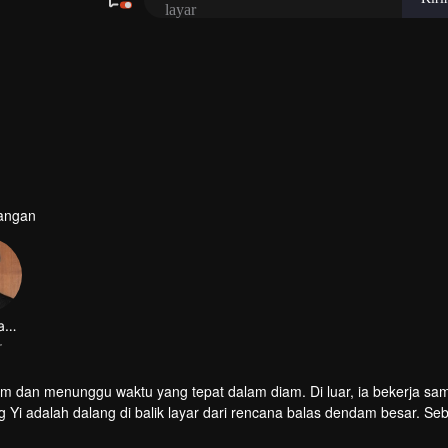
gangan
Wang Maolei
r
 dan menunggu waktu yang tepat dalam diam. Di luar, ia bekerja sa
i adalah dalang di balik layar dari rencana balas dendam besar. Se
ap pilihan bisa menentukan nasib hidup atau mati…