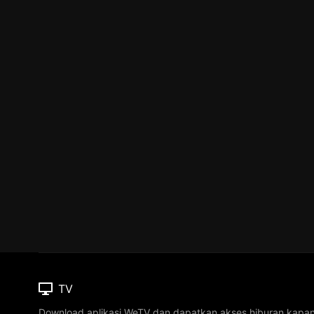
TV
Download aplikasi WeTV dan dapatkan akses hiburan kapa