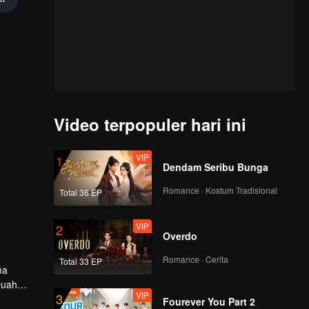
Video terpopuler hari ini
VIP
1
Dendam Seribu Bunga
Romance · Kostum Tradisional
Total 36 EP
VIP
2
Overdo
Romance · Cerita
Total 33 EP
ma
buah
VIP
3
Fourever You Part 2