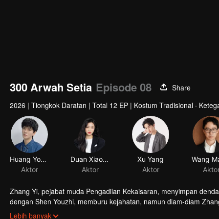
300 Arwah Setia
Episode 08
Share
2026
|
Tiongkok Daratan
|
Total 12 EP
|
Kostum Tradisional · Kete
Huang You Ming
Duan Xiaowei
Xu Yang
Aktor
Aktor
Aktor
Akto
Zhang Yi, pejabat muda Pengadilan Kekaisaran, menyimpan dendam
dengan Shen Youzhi, memburu kejahatan, namun diam-diam Zhang Y
jebakan yang dirancang dengan cermat tertutup rapat, dimana seti
Lebih banyak