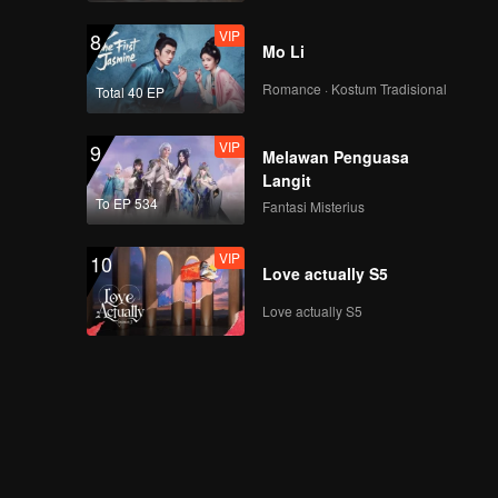
VIP
8
Mo Li
Romance · Kostum Tradisional
Total 40 EP
VIP
9
Melawan Penguasa
Langit
To EP 534
Fantasi Misterius
VIP
10
Love actually S5
Love actually S5