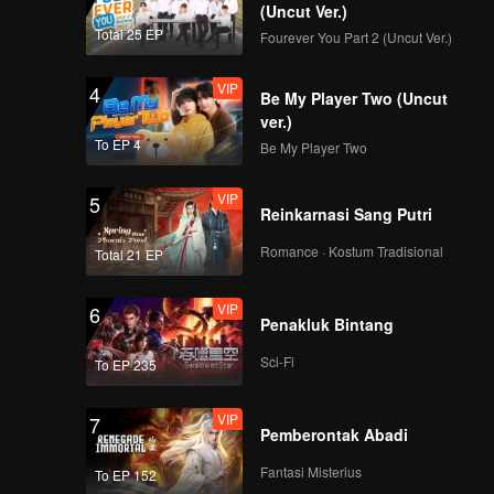
(Uncut Ver.)
Total 25 EP
Fourever You Part 2 (Uncut Ver.)
VIP
4
Be My Player Two (Uncut
ver.)
To EP 4
Be My Player Two
VIP
5
Reinkarnasi Sang Putri
Romance · Kostum Tradisional
Total 21 EP
VIP
6
Penakluk Bintang
Sci-Fi
To EP 235
VIP
7
Pemberontak Abadi
Fantasi Misterius
To EP 152