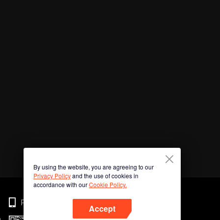
By using the website, you are agreeing to our
Privacy Policy
and the use of cookies in
accordance with our
Cookie Policy.
Phone
Accept
n