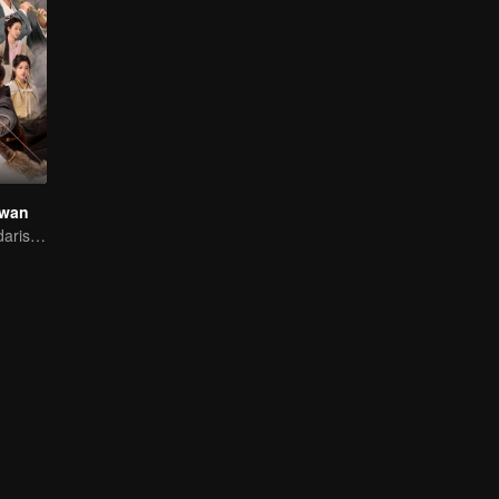
awan
Pendekar legendaris di kancah persilatan berkumpul