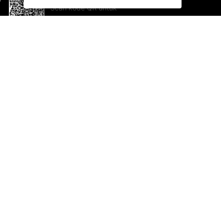
Scan kode QR untuk
mengunduh sekarang!
Bantuan dan Umpan Balik
Te
Saran
Ka
Ik
Al
ted.