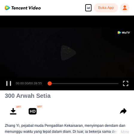
Buka App
id
00:00:00
/
00:39:55
300 Arwah Setia
Zhang Yi, pejabat muda Pengadilan Kekaisaran, menyimpan dendam dan
menunggu waktu yang tepat dalam diam. Di luar, ia bekerja sama dengan
More