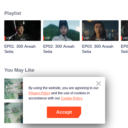
Shen Youzhi, memburu kejahatan, namun diam-diam Zhang Yi adalah
dalang di balik layar dari rencana balas dendam besar. Sebuah jebakan
Playlist
yang dirancang dengan cermat tertutup rapat, dimana setiap pilihan bisa
menentukan nasib hidup atau mati…
VIP
VIP
VIP
VIP
EP01: 300 Arwah
EP02: 300 Arwah
EP03: 300 Arwah
EP0
Setia
Setia
Setia
Set
You May Like
By using the website, you are agreeing to our
Returned Master (Thai Ver.)
Privacy Policy
and the use of cookies in
accordance with our
Cookie Policy.
Accept
Tuan Muda yang Kembali
Buka App