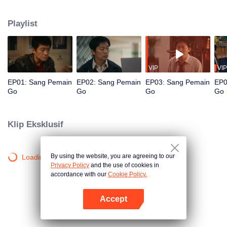
Perlahan, ia terjerat dalam dunia kejahatan, sementara sang kakak, Cui Wei,
seorang polisi, tak henti mengejarnya. Bisakah saudara ini bertemu di jalan
Playlist
yang sama?
VIP
VIP
EP01: Sang Pemain
EP02: Sang Pemain
EP03: Sang Pemain
EP0
Go
Go
Go
Go
Klip Eksklusif
By using the website, you are agreeing to our
Loading…
Privacy Policy
and the use of cookies in
accordance with our
Cookie Policy.
Accept
Buka App