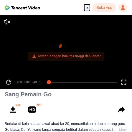
Buka App
id
Tonton dengan kualitas tinggi dan lancar
00:00:00
/
00:48:52
Sang Pemain Go
Berlatar di kota selatan awal abad ke-20, menceritakan hidup seorang guru
Go biasa, Cui Ye, yang tanpa sengaja terlibat dalam sebuah kasus kriminal.
More