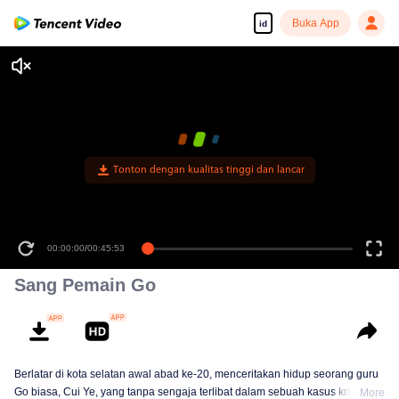
Buka App
id
Tonton dengan kualitas tinggi dan lancar
00:00:00
/
00:45:53
Sang Pemain Go
Berlatar di kota selatan awal abad ke-20, menceritakan hidup seorang guru
Go biasa, Cui Ye, yang tanpa sengaja terlibat dalam sebuah kasus kriminal.
More