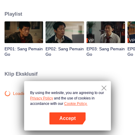
Perlahan, ia terjerat dalam dunia kejahatan, sementara sang kakak, Cui Wei,
seorang polisi, tak henti mengejarnya. Bisakah saudara ini bertemu di jalan
Playlist
yang sama?
VIP
VIP
EP01: Sang Pemain
EP02: Sang Pemain
EP03: Sang Pemain
EP0
Go
Go
Go
Go
Klip Eksklusif
By using the website, you are agreeing to our
Loading…
Privacy Policy
and the use of cookies in
accordance with our
Cookie Policy.
Accept
Buka App