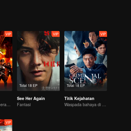
VIP
VIP
VIP
Total 18 EP
Total 18 EP
See Her Again
Titik Kejahatan
Female soldiers eradicating crime
Fantasi
Waspada bahaya di sekitarmu
VIP