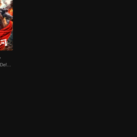
y
A Blood Oath to Defend the Homeland