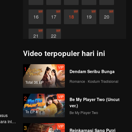
VIP
VIP
VIP
VIP
VIP
16
17
18
19
20
VIP
VIP
21
22
Video terpopuler hari ini
VIP
1
Dendam Seribu Bunga
Romance · Kostum Tradisional
Total 36 EP
VIP
2
Be My Player Two (Uncut
ver.)
To EP 4
Be My Player Two
asus
ara ini
VIP
3
Reinkarnasi Sang Putri