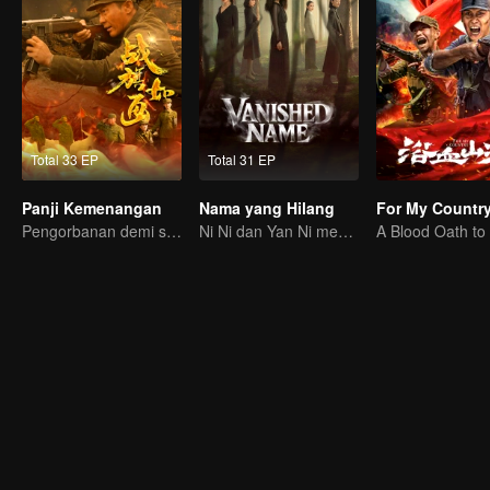
Total 33 EP
Total 31 EP
Panji Kemenangan
Nama yang Hilang
For My Countr
Pengorbanan demi sebuah kemenangan
Ni Ni dan Yan Ni menguak misteri penuh ketegangan