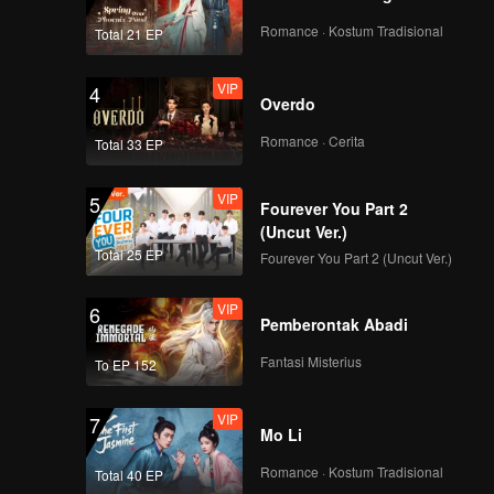
Romance · Kostum Tradisional
Total 21 EP
VIP
4
Overdo
Romance · Cerita
Total 33 EP
VIP
5
Fourever You Part 2
(Uncut Ver.)
Total 25 EP
Fourever You Part 2 (Uncut Ver.)
VIP
6
Pemberontak Abadi
Fantasi Misterius
To EP 152
VIP
7
Mo Li
Romance · Kostum Tradisional
Total 40 EP