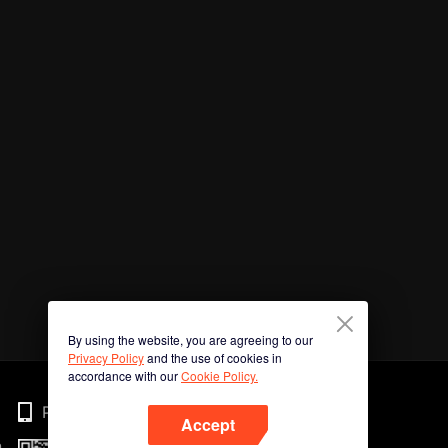
By using the website, you are agreeing to our
Privacy Policy
and the use of cookies in
accordance with our
Cookie Policy.
Phone
Accept
n