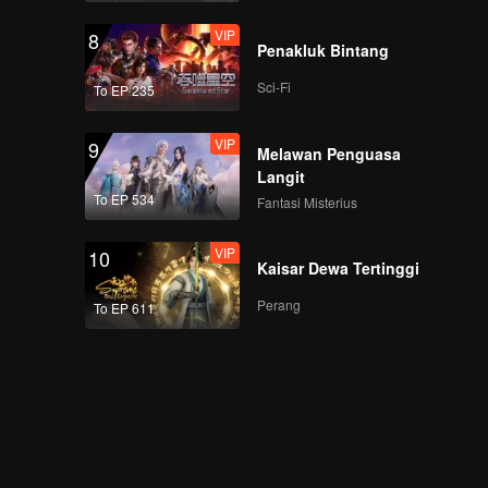
VIP
8
Penakluk Bintang
Sci-Fi
To EP 235
VIP
9
Melawan Penguasa
Langit
To EP 534
Fantasi Misterius
VIP
10
Kaisar Dewa Tertinggi
Perang
To EP 611