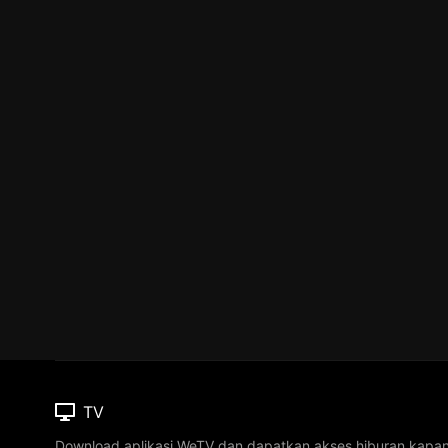
TV
Download aplikasi WeTV dan dapatkan akses hiburan kapa