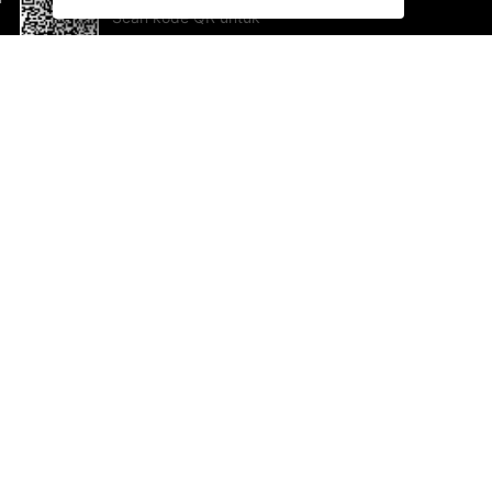
Scan kode QR untuk
mengunduh sekarang!
Bantuan dan Umpan Balik
Te
Saran
Ka
Ik
Al
ted.