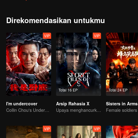
Direkomendasikan untukmu
VIP
VIP
Total 16 EP
Total 24 EP
I'm undercover
Arsip Rahasia X
Sisters in Arms
Collin Chou's Undercover War
Upaya menghancurkan rencana busuk mata-mata!
VIP
VIP