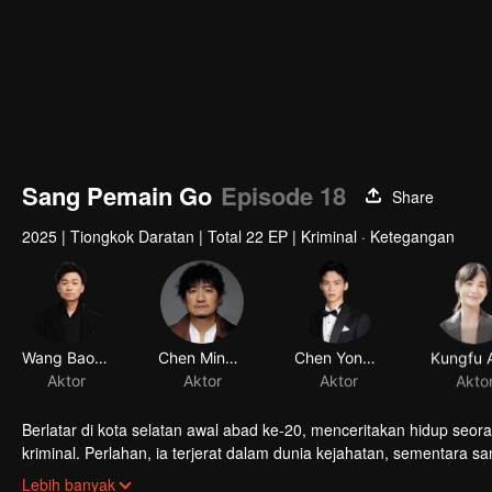
Sang Pemain Go
Episode 18
Share
2025
|
Tiongkok Daratan
|
Total 22 EP
|
Kriminal · Ketegangan
Wang Baoqiang
Chen Minghao
Chen Yongsheng
Aktor
Aktor
Aktor
Akto
Berlatar di kota selatan awal abad ke-20, menceritakan hidup seor
kriminal. Perlahan, ia terjerat dalam dunia kejahatan, sementara sa
bertemu di jalan yang sama?
Lebih banyak