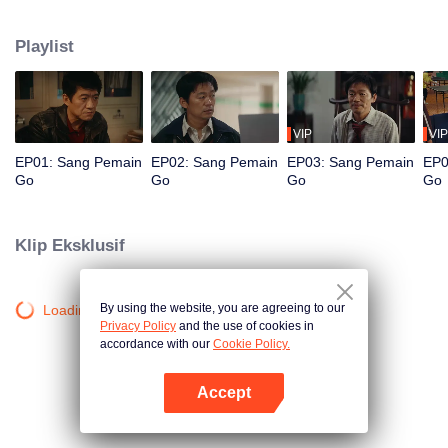
Perlahan, ia terjerat dalam dunia kejahatan, sementara sang kakak, Cui Wei,
seorang polisi, tak henti mengejarnya. Bisakah saudara ini bertemu di jalan
Playlist
yang sama?
VIP
VIP
EP01: Sang Pemain
EP02: Sang Pemain
EP03: Sang Pemain
EP0
Go
Go
Go
Go
Klip Eksklusif
By using the website, you are agreeing to our
Loading…
Privacy Policy
and the use of cookies in
accordance with our
Cookie Policy.
Accept
Buka App