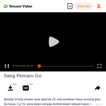
Buka App
id
Tonton dengan kualitas tinggi dan lancar
00:00:00
/
00:46:44
Sang Pemain Go
Berlatar di kota selatan awal abad ke-20, menceritakan hidup seorang guru
Go biasa, Cui Ye, yang tanpa sengaja terlibat dalam sebuah kasus kriminal.
More