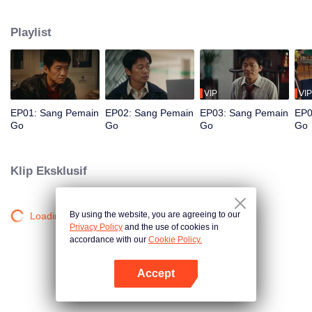
Perlahan, ia terjerat dalam dunia kejahatan, sementara sang kakak, Cui Wei,
seorang polisi, tak henti mengejarnya. Bisakah saudara ini bertemu di jalan
Playlist
yang sama?
VIP
VIP
EP01: Sang Pemain
EP02: Sang Pemain
EP03: Sang Pemain
EP0
Go
Go
Go
Go
Klip Eksklusif
By using the website, you are agreeing to our
Loading…
Privacy Policy
and the use of cookies in
accordance with our
Cookie Policy.
Accept
Buka App