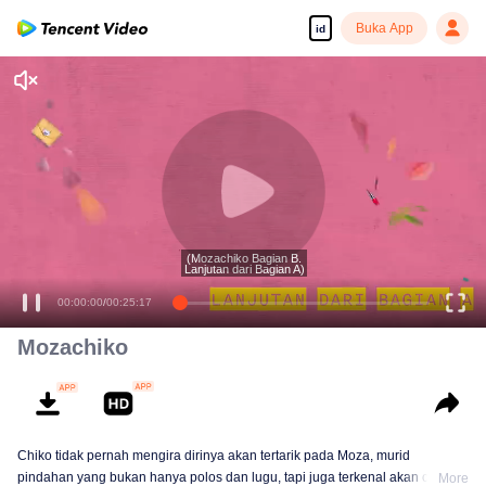
Buka App
id
(Mozachiko Bagian B.
Lanjutan dari Bagian A)
00:00:00
/
00:25:17
Mozachiko
Chiko tidak pernah mengira dirinya akan tertarik pada Moza, murid
pindahan yang bukan hanya polos dan lugu, tapi juga terkenal akan ceplas-
More