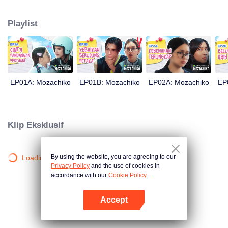
ceplosnya. Moza yang percaya diri bisa menjadikan Chiko pacarnya hanya
dalam 100 hari akhirnya mengambil langkah drastis. Langkah itupun
Playlist
membuahkan hasil yang tidak diduga oleh siapapun: kini Chiko yang balik
mengejar cinta Moza.
EP01A: Mozachiko
EP01B: Mozachiko
EP02A: Mozachiko
EP
Klip Eksklusif
By using the website, you are agreeing to our
Loading…
Privacy Policy
and the use of cookies in
accordance with our
Cookie Policy.
Accept
Buka App