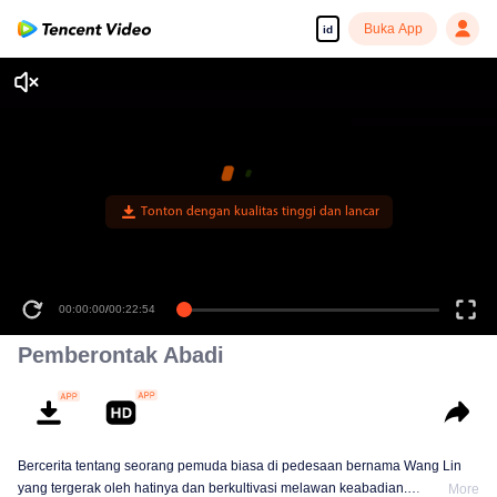
Buka App
id
00:00:00
/
00:22:54
Pemberontak Abadi
Bercerita tentang seorang pemuda biasa di pedesaan bernama Wang Lin
yang tergerak oleh hatinya dan berkultivasi melawan keabadian.
More