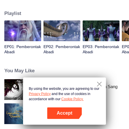
Pengejarannya tidak hanya untuk umur panjang, tetapi juga untuk
memperkuat tubuhnya yang sangat lemah sebagai manusia. Dia percaya
Playlist
bahwa manusia dapat memasuki jalur kultivasi dengan kualifikasi yang
biasa-biasa saja. Setelah mengalami pasang surut, dengan pikirannya yang
bijak, dia secara bertahap mencapai puncak dan menjadi terkenal di dunia
kultivasi dengan kekuatannya sendiri.
EP01: Pemberontak
EP02: Pemberontak
EP03: Pemberontak
EP0
Abadi
Abadi
Abadi
Aba
You May Like
Pemberontak Abadi: Kedatangan Sang
By using the website, you are agreeing to our
Dewa
Privacy Policy
and the use of cookies in
accordance with our
Cookie Policy.
Accept
Legendary Overlord
Buka App