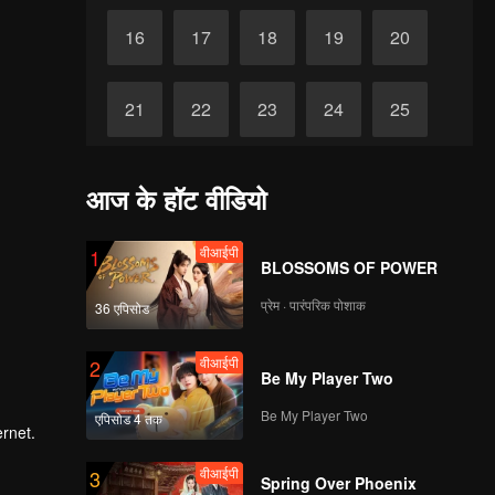
16
17
18
19
20
21
22
23
24
25
26
27
28
29
30
आज के हॉट वीडियो
वीआईपी
1
BLOSSOMS OF POWER
प्रेम · पारंपरिक पोशाक
36 एपिसोड
वीआईपी
2
Be My Player Two
Be My Player Two
एपिसोड 4 तक
ernet.
वीआईपी
3
Spring Over Phoenix