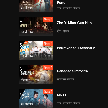
Pond
21 एपिसोड
प्रेम · पारंपरिक पोशाक
वीआईपी
4
Zhe Yi Miao Guo Huo
प्रेम · भूखंड
33 एपिसोड
वीआईपी
5
Fourever You Season 2
25 एपिसोड
वीआईपी
6
Renegade Immortal
रहस्यमय कल्पना
एपिसोड 152 तक
वीआईपी
7
Mo Li
प्रेम · पारंपरिक पोशाक
40 एपिसोड