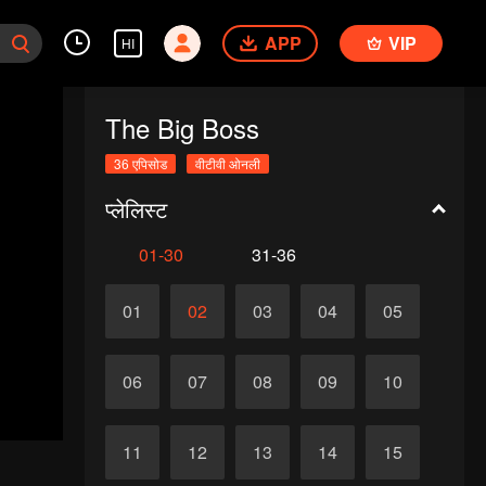
APP
VIP
HI
The Big Boss
36 एपिसोड
वीटीवी ओनली
प्लेलिस्ट
01-30
31-36
01
02
03
04
05
06
07
08
09
10
11
12
13
14
15