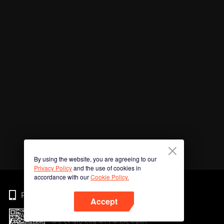
By using the website, you are agreeing to our
Privacy Policy
and the use of cookies in
accordance with our
Cookie Policy.
Phone
Accept
अभी ऐप डाउनलोड करने के लिए क्यूआर