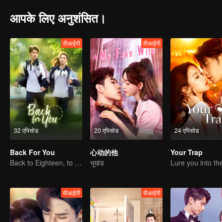
आपके लिए अनुशंसित।
वीआईपी
वीआईपी
32 एपिसोड
20 एपिसोड
24 एपिसोड
Back For You
心动的他
Your Trap
Back to Eighteen, to Save His White Moonlight
भूखंड
वीआईपी
वीआईपी