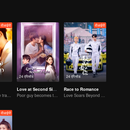
वीआईपी
वीआईपी
24 एपिसोड
24 एपिसोड
Love at Second Sight
Race to Romance
Lure you into the trap with love as bait
Poor guy becomes the domineering CEO and pursues his first love
Love Soars Beyond Borders, Glory United as Partners
वीआईपी