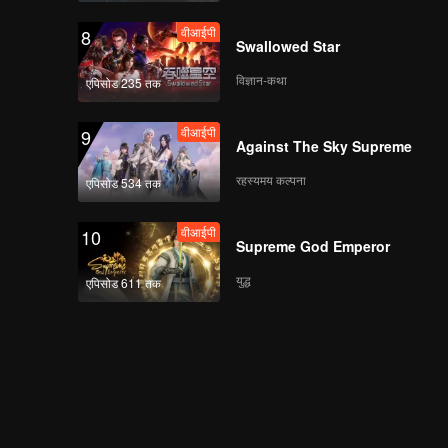
वीआईपी
8
Swallowed Star
विज्ञान-कथा
एपिसोड 235 तक
वीआईपी
9
Against The Sky Supreme
रहस्यमय कल्पना
एपिसोड 534 तक
वीआईपी
10
Supreme God Emperor
युद्ध
एपिसोड 611 तक