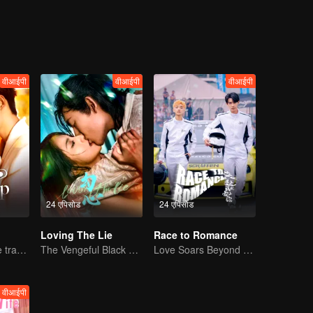
वीआईपी
वीआईपी
वीआईपी
24 एपिसोड
24 एपिसोड
Loving The Lie
Race to Romance
Lure you into the trap with love as bait
The Vengeful Black Lotus Falls for the Rogue Young Master
Love Soars Beyond Borders, Glory United as Partners
वीआईपी