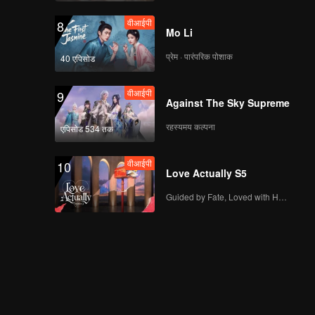
वीआईपी
8
Mo Li
प्रेम · पारंपरिक पोशाक
40 एपिसोड
वीआईपी
9
Against The Sky Supreme
रहस्यमय कल्पना
एपिसोड 534 तक
वीआईपी
10
Love Actually S5
Guided by Fate, Loved with Heart