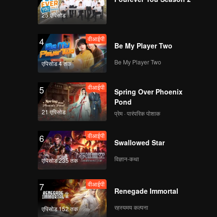
25 एपिसोड
वीआईपी
4
Be My Player Two
Be My Player Two
एपिसोड 4 तक
वीआईपी
5
Spring Over Phoenix
Pond
21 एपिसोड
प्रेम · पारंपरिक पोशाक
वीआईपी
6
Swallowed Star
विज्ञान-कथा
एपिसोड 235 तक
वीआईपी
7
Renegade Immortal
रहस्यमय कल्पना
एपिसोड 152 तक