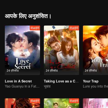
आपके लिए अनुशंसित।
वीआईपी
वीआईपी
24 एपिसोड
24 एपिसोड
24 एपिसोड
Love in A Secret
Taking Love as a Contract
Your Trap
Yao Guanyu in a Fateful Game of Love and Obsession
भूखंड
वीआईपी
वीआईपी