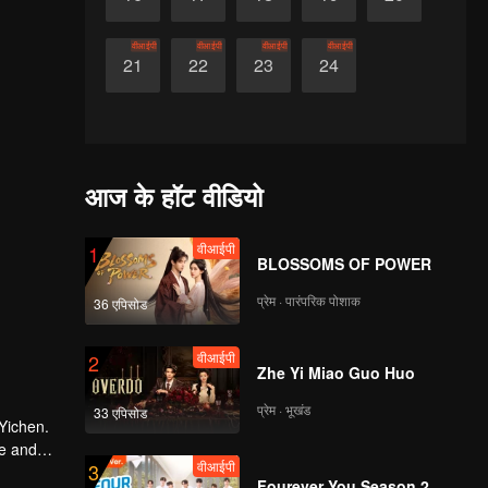
वीआईपी
वीआईपी
वीआईपी
वीआईपी
21
22
23
24
आज के हॉट वीडियो
वीआईपी
1
BLOSSOMS OF POWER
प्रेम · पारंपरिक पोशाक
36 एपिसोड
वीआईपी
2
Zhe Yi Miao Guo Huo
प्रेम · भूखंड
33 एपिसोड
Yichen.
ve and
वीआईपी
3
Fourever You Season 2