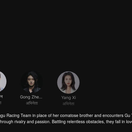
ान
Gong Zhengye
Yang Xi
ा
अभिनेता
अभिनेता
nggu Racing Team in place of her comatose brother and encounters Gu 
rough rivalry and passion. Battling relentless obstacles, they fall in lo