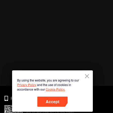
By using the website, you are agreeing to our
Privacy Policy
and the use of cookies in
accordance with our
Cookie Policy.
Phone
Accept
अभी ऐप डाउनलोड करने के लिए क्यूआर