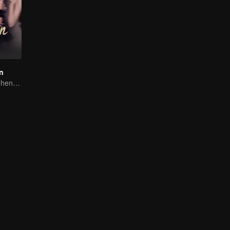
n
Zhao Lusi and Chen Weiting's True Love Hypothesis