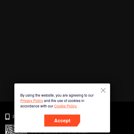
By using the website, you are agreeing to our
Privacy Policy
and the use of cookies in
accordance with our
Cookie Policy.
Phone
Accept
अभी ऐप डाउनलोड करने के लिए क्यूआर