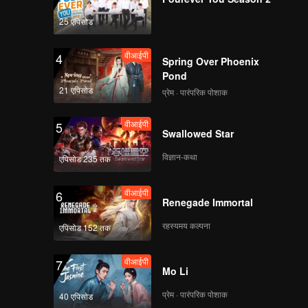
25 एपिसोड
वीआईपी
4
Spring Over Phoenix
Pond
21 एपिसोड
प्रेम · पारंपरिक पोशाक
वीआईपी
5
Swallowed Star
विज्ञान-कथा
एपिसोड 235 तक
वीआईपी
6
Renegade Immortal
रहस्यमय कल्पना
एपिसोड 152 तक
वीआईपी
7
Mo Li
प्रेम · पारंपरिक पोशाक
40 एपिसोड