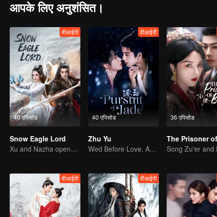
आपके लिए अनुशंसित।
वीआईपी
वीआईपी
40 एपिसोड
40 एपिसोड
36 एपिसोड
Snow Eagle Lord
Zhu Yu
Xu and Nazha opens the world of hot-blooded transcendence
Wed Before Love, Affection Forged in War
वीआईपी
वीआईपी