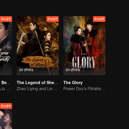
वीआईपी
वीआईपी
वीआईपी
39 एपिसोड
30 एपिसोड
The Prisoner of Beauty
The Legend of ShenLi
The Glory
Song Zu'er and Liu Yuning's Family Feud and Romance
Zhao Liying and Lin Gengxin Cooperate Again
Power Duo's Flirtatious Game: Unraveling the Conspiracy
वीआईपी