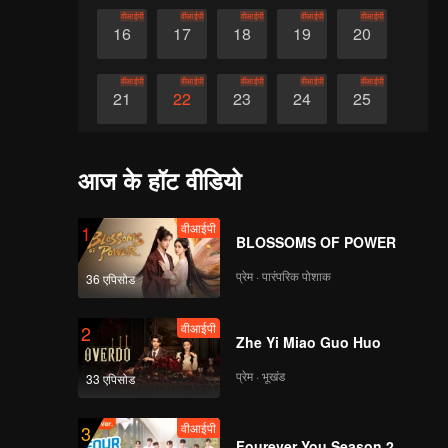
वीआईपी
वीआईपी
वीआईपी
वीआईपी
वीआईपी
16
17
18
19
20
वीआईपी
वीआईपी
वीआईपी
वीआईपी
वीआईपी
21
22
23
24
25
वीआईपी
वीआईपी
वीआईपी
वीआईपी
वीआईपी
26
27
28
29
30
आज के हॉट वीडियो
वीआईपी
1
BLOSSOMS OF POWER
प्रेम · पारंपरिक पोशाक
36 एपिसोड
वीआईपी
2
Zhe Yi Miao Guo Huo
प्रेम · भूखंड
33 एपिसोड
वीआईपी
3
Fourever You Season 2