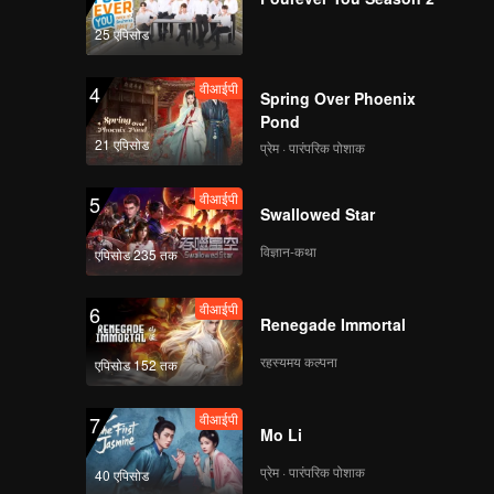
25 एपिसोड
वीआईपी
4
Spring Over Phoenix
Pond
21 एपिसोड
प्रेम · पारंपरिक पोशाक
वीआईपी
5
Swallowed Star
विज्ञान-कथा
एपिसोड 235 तक
वीआईपी
6
Renegade Immortal
रहस्यमय कल्पना
एपिसोड 152 तक
वीआईपी
7
Mo Li
प्रेम · पारंपरिक पोशाक
40 एपिसोड