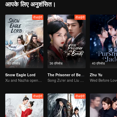
आपके लिए अनुशंसित।
वीआईपी
वीआईपी
40 एपिसोड
36 एपिसोड
40 एपिसोड
Snow Eagle Lord
The Prisoner of Beauty
Zhu Yu
Xu and Nazha opens the world of hot-blooded transcendence
Song Zu'er and Liu Yuning's Family Feud and Romance
वीआईपी
वीआईपी