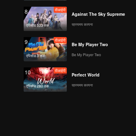
वीआईपी
8
Against The Sky Supreme
रहस्यमय कल्पना
एपिसोड 533 तक
वीआईपी
9
Be My Player Two
Be My Player Two
एपिसोड 3 तक
वीआईपी
10
Perfect World
रहस्यमय कल्पना
एपिसोड 280 तक