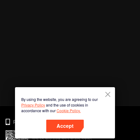
By using the website, you are agreeing to our
Privacy Policy
and the use of cookies in
accordance with our
Cookie Policy.
Phone
Accept
अभी ऐप डाउनलोड करने के लिए क्यूआर