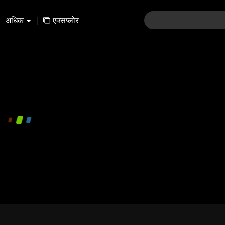
अधिक
|
एक्सप्लोर
480P
1.0X
EN