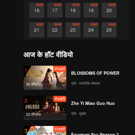
वीआईपी
वीआईपी
वीआईपी
वीआईपी
वीआईपी
16
17
18
19
20
वीआईपी
वीआईपी
वीआईपी
वीआईपी
वीआईपी
21
22
23
24
25
वीआईपी
वीआईपी
वीआईपी
वीआईपी
वीआईपी
26
27
28
29
30
आज के हॉट वीडियो
वीआईपी
1
BLOSSOMS OF POWER
प्रेम · पारंपरिक पोशाक
36 एपिसोड
वीआईपी
2
Zhe Yi Miao Guo Huo
प्रेम · भूखंड
33 एपिसोड
वीआईपी
3
Fourever You Season 2