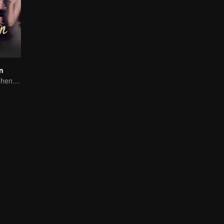
n
Zhao Lusi and Chen Weiting's True Love Hypothesis