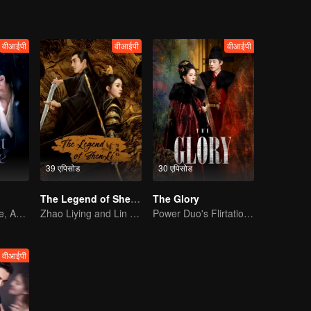
वीआईपी
वीआईपी
वीआईपी
39 एपिसोड
30 एपिसोड
The Legend of ShenLi
The Glory
Wed Before Love, Affection Forged in War
Zhao Liying and Lin Gengxin Cooperate Again
Power Duo's Flirtatious Game: Unraveling the Conspiracy
वीआईपी