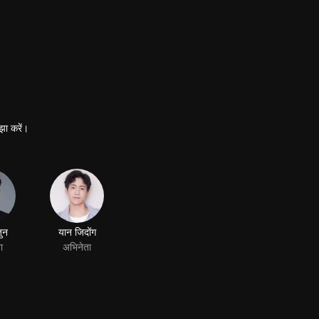
झा करें।
ुन
यान जिदोंग
ा
अभिनेता