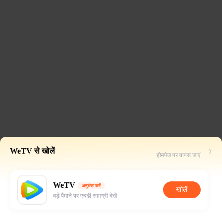
WeTV से खोलें
होमपेज पर वापस जाएं
WeTV
अनुशंसा करें
खोलें
बड़े पैमाने पर एचडी सामग्री देखें