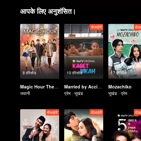
आपके लिए अनुशंसित।
वीआईपी
वीआ
8 एपिसोड
10 एपिसोड
17 एपिसोड
Magic Hour The Series
Married by Accident
Mozachiko
जवानी
प्रेम · भूखंड
भूखंड · प्रेम
वीआईपी
वीआईपी
वीआ