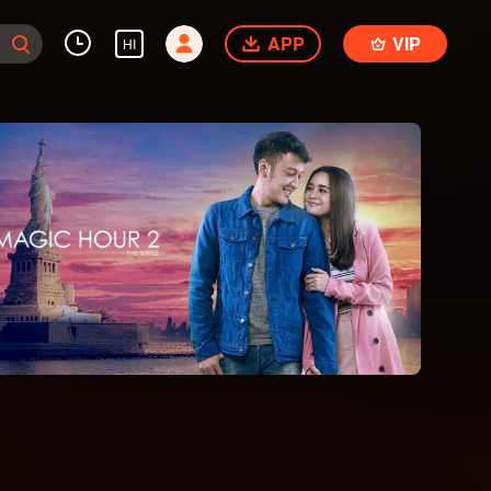
APP
VIP
HI