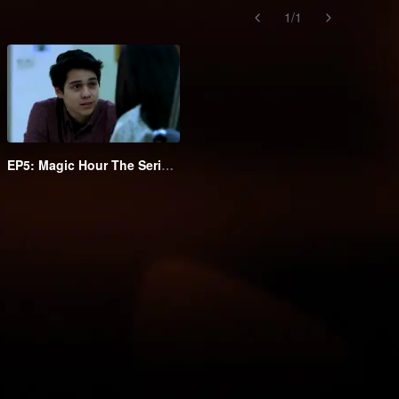
1
/
1
EP5: Magic Hour The Series S2