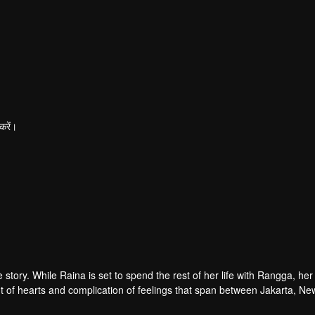
करें।
tory. While Raina is set to spend the rest of her life with Rangga, her 
 of hearts and complication of feelings that span between Jakarta, Ne
ur in her life?