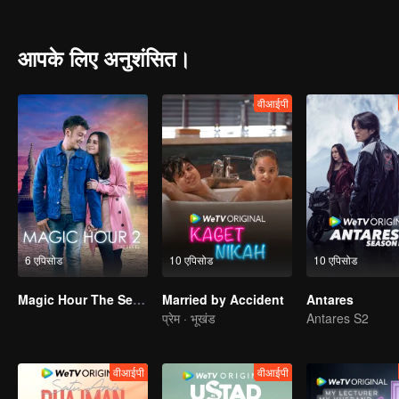
आपके लिए अनुशंसित।
वीआईपी
6 एपिसोड
10 एपिसोड
10 एपिसोड
Magic Hour The Series S2
Married by Accident
Antares
प्रेम · भूखंड
Antares S2
वीआईपी
वीआईपी