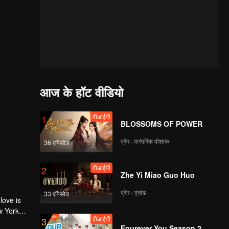
आज के हॉट वीडियो
वीआईपी
1
BLOSSOMS OF POWER
प्रेम · पारंपरिक पोशाक
36 एपिसोड
वीआईपी
2
Zhe Yi Miao Guo Huo
प्रेम · भूखंड
33 एपिसोड
love is
w York
वीआईपी
3
Fourever You Season 2