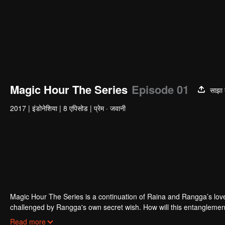
Magic Hour The Series
Episode 01
साझा 
2017
|
इंडोनेशिया
|
8 एपिसोड
|
प्रेम · जवानी
Magic Hour The Series is a continuation of Raina and Rangga’s love s
challenged by Rangga's own secret wish. How will this entanglement
and Bali be sorted out? Will Raina eventually find one more magic ho
Read more