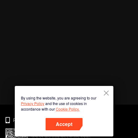
By using the website, you are agreeing to our
Privacy Policy
and the use of cookies in
accordance with our
Cookie Policy.
Phone
Accept
अभी ऐप डाउनलोड करने के लिए क्यूआर