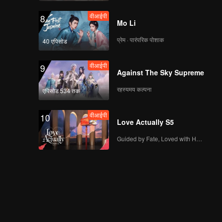
वीआईपी
8
Mo Li
प्रेम · पारंपरिक पोशाक
40 एपिसोड
वीआईपी
9
Against The Sky Supreme
रहस्यमय कल्पना
एपिसोड 534 तक
वीआईपी
10
Love Actually S5
Guided by Fate, Loved with Heart