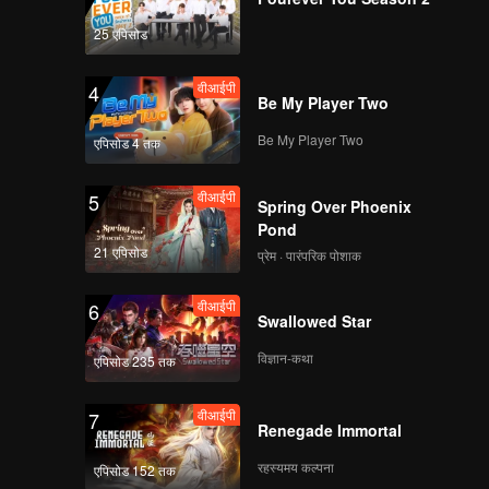
25 एपिसोड
वीआईपी
4
Be My Player Two
Be My Player Two
एपिसोड 4 तक
वीआईपी
5
Spring Over Phoenix
Pond
21 एपिसोड
प्रेम · पारंपरिक पोशाक
वीआईपी
6
Swallowed Star
विज्ञान-कथा
एपिसोड 235 तक
वीआईपी
7
Renegade Immortal
रहस्यमय कल्पना
एपिसोड 152 तक