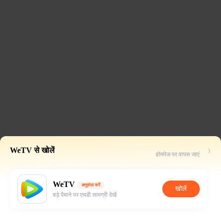
WeTV से खोलें
होमपेज पर वापस जाएं
WeTV
अनुशंसा करें
खोलें
बड़े पैमाने पर एचडी सामग्री देखें