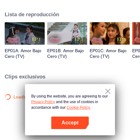
pasión fue una impresionante pero fría estudiante de último año. Entonces,
el destino interviene. Pingrak se reencuentra con su primer amor, "P'Charm,
Lista de reproducción
la fría". En cuanto a P'Charm, no tiene idea de que esta belleza es la misma
chica con gafas que solía seguirla. ¿Qué pensaría si supiera que esta joven
alguna vez estuvo locamente enamorada de ella?
EP01A: Amor Bajo
EP01B: Amor Bajo
EP01C: Amor Bajo
EP0
Cero (TV)
Cero (TV)
Cero (TV)
Cer
Clips exclusivos
By using the website, you are agreeing to our
Loading…
Privacy Policy
and the use of cookies in
accordance with our
Cookie Policy.
Accept
Abrir App