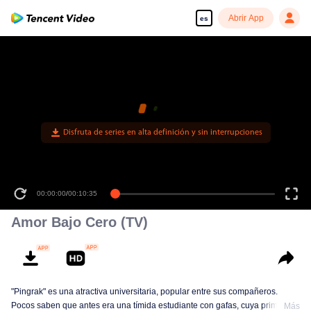
Abrir App
es
Disfruta de series en alta definición y sin interrupciones
00:00:00
/
00:10:35
Amor Bajo Cero (TV)
"Pingrak" es una atractiva universitaria, popular entre sus compañeros.
Pocos saben que antes era una tímida estudiante con gafas, cuya primera
Más