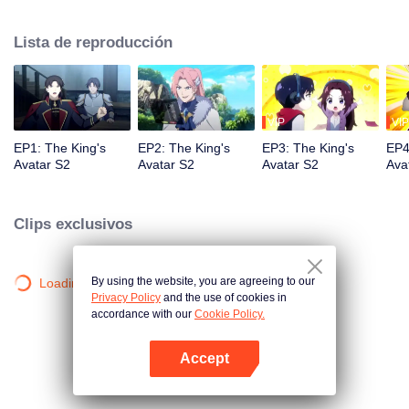
carrera profesional, trabajó en un cibercafé como un administrador de red.
Sin embargo, con diez años de experiencia en juegos, entró de nuevo en el
Lista de reproducción
juego del rey de la gloria de la décima zona recién inaugurada, con
recuerdos del pasado y un arma inconclusa y fabricada por sí mismo,
comenzó el camino para regresar a la cima.
VIP
VIP
EP1: The King's
EP2: The King's
EP3: The King's
EP4
Avatar S2
Avatar S2
Avatar S2
Ava
Clips exclusivos
By using the website, you are agreeing to our
Loading…
Privacy Policy
and the use of cookies in
accordance with our
Cookie Policy.
Accept
Abrir App