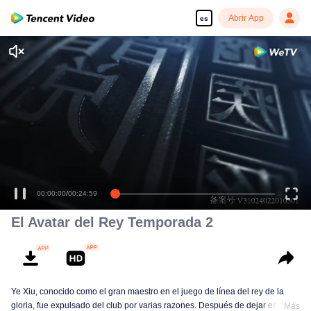
Abrir App
es
00:00:00
/
00:24:59
El Avatar del Rey Temporada 2
Ye Xiu, conocido como el gran maestro en el juego de línea del rey de la
gloria, fue expulsado del club por varias razones. Después de dejar esta
Más