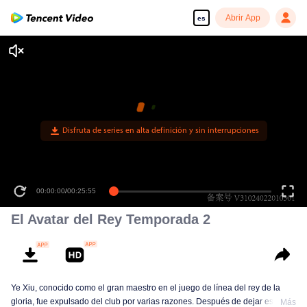
Abrir App
es
00:00:00
/
00:25:55
El Avatar del Rey Temporada 2
Ye Xiu, conocido como el gran maestro en el juego de línea del rey de la
gloria, fue expulsado del club por varias razones. Después de dejar esta
Más