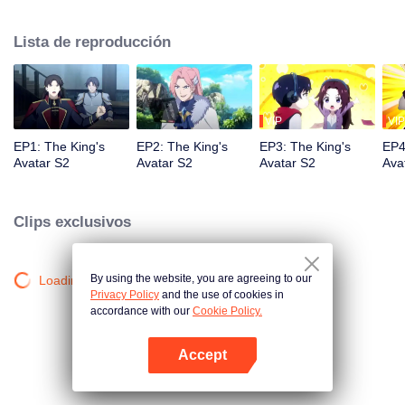
carrera profesional, trabajó en un cibercafé como un administrador de red.
Sin embargo, con diez años de experiencia en juegos, entró de nuevo en el
Lista de reproducción
juego del rey de la gloria de la décima zona recién inaugurada, con
recuerdos del pasado y un arma inconclusa y fabricada por sí mismo,
comenzó el camino para regresar a la cima.
VIP
VIP
EP1: The King's
EP2: The King's
EP3: The King's
EP4
Avatar S2
Avatar S2
Avatar S2
Ava
Clips exclusivos
By using the website, you are agreeing to our
Loading…
Privacy Policy
and the use of cookies in
accordance with our
Cookie Policy.
Accept
Abrir App