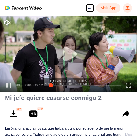
Abrir App
es
(Un vistazo al episodio 3)
El señor Ling no está aclimatado.
00:00:00
/
00:49:12
Mi jefe quiere casarse conmigo 2
Lin Xia, una actriz novata que trabaja duro por su sueño de ser la mejor
actriz, conoció a Yizhou Ling, jefe de un grupo multinacional que tiene el
Más