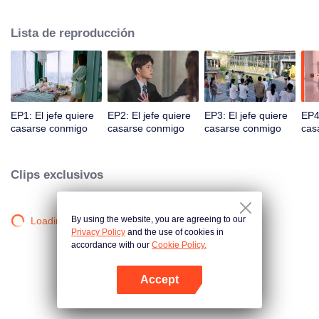
sustento económico de la ciudad de Gangdong. Una crisis de relaciones
públicas empujó a los dos en la cúspide de la tormenta. Ya sea un
Lista de reproducción
encuentro familiar o un encuentro calculado, los dos desarrollan un dulce
amor bajo diversas circunstancias.
EP1: El jefe quiere
EP2: El jefe quiere
EP3: El jefe quiere
EP4:
casarse conmigo
casarse conmigo
casarse conmigo
cas
Clips exclusivos
By using the website, you are agreeing to our
Loading…
Privacy Policy
and the use of cookies in
accordance with our
Cookie Policy.
Accept
Abrir App