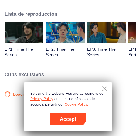
a Foam la oportunidad de regresar y corregir el pasado con lo que hizo mal,
causando "la muerte de Chris". Cuando un hombre misterioso le regala un
Lista de reproducción
reloj que puede viajar en el tiempo a "Foam", "¿Podrá Foam arreglar el
pasado y salvar la vida de un amante? ¡Solo el tiempo lo demostrará!
EP1: Time The
EP2: Time The
EP3: Time The
EP4
Series
Series
Series
Ser
Clips exclusivos
By using the website, you are agreeing to our
Loading…
Privacy Policy
and the use of cookies in
accordance with our
Cookie Policy.
Accept
Abrir App