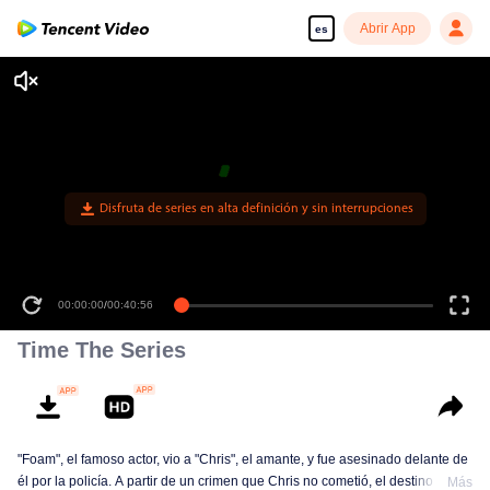
Abrir App
es
Disfruta de series en alta definición y sin interrupciones
00:00:00
/
00:40:56
Time The Series
"Foam", el famoso actor, vio a "Chris", el amante, y fue asesinado delante de
él por la policía. A partir de un crimen que Chris no cometió, el destino le da
Más